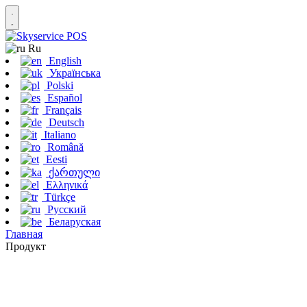
Ru
English
Українська
Polski
Español
Français
Deutsch
Italiano
Română
Eesti
ქართული
Ελληνικά
Türkçe
Русский
Беларуская
Главная
Продукт