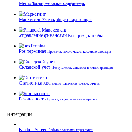
Меню
Товары, тех карты и модификаторы
Маркетинг
Клиенты, бонусы, акции и скидки
Управление финансами
Касса, расходы, отчёты
Pos-терминал
Продажи, печать чеков, кассовые операции
Складской учет
Поступления, списания и инвентаризация
Статистика
ABC-анализ, движение товара, отчёты
Безопасность
Права доступа, опасные операции
Интеграции
Kitchen Screen
Работа с заказами через экран