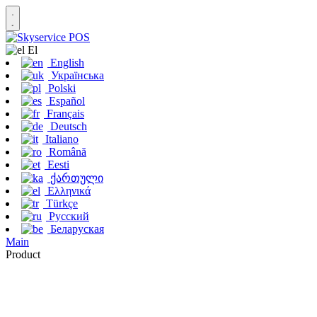
Εl
English
Українська
Polski
Español
Français
Deutsch
Italiano
Română
Eesti
ქართული
Ελληνικά
Türkçe
Русский
Беларуская
Main
Product