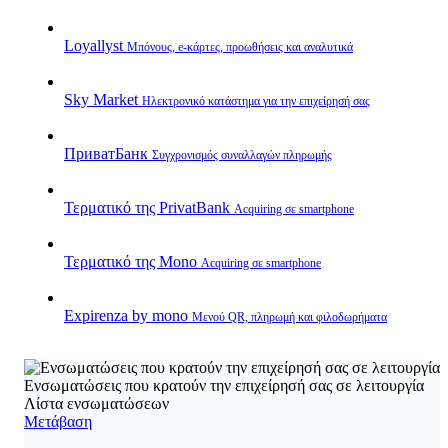
Loyallyst
Μπόνους, e‑κάρτες, προωθήσεις και αναλυτικά
Sky Market
Ηλεκτρονικό κατάστημα για την επιχείρησή σας
ПриватБанк
Συγχρονισμός συναλλαγών πληρωμής
Τερματικό της PrivatBank
Acquiring σε smartphone
Τερματικό της Mono
Acquiring σε smartphone
Expirenza by mono
Μενού QR, πληρωμή και φιλοδωρήματα
Ενσωματώσεις που κρατούν την επιχείρησή σας σε λειτουργία
Λίστα ενσωματώσεων
Μετάβαση