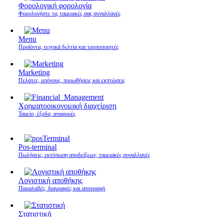
Φορολογική φορολογία
Φορολογήστε τις ταμειακές σας συναλλαγές
Menu
Προϊόντα, τεχνικά δελτία και τροποποιητές
Marketing
Πελάτες, μπόνους, προωθήσεις και εκπτώσεις
Χρηματοοικονομική διαχείριση
Ταμείο, έξοδα, αναφορές
Pos-terminal
Πωλήσεις, εκτύπωση αποδείξεων, ταμειακές συναλλαγές
Λογιστική αποθήκης
Παραλαβές, διαγραφές και απογραφή
Στατιστική