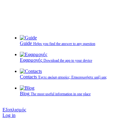
Guide
Helps you find the answer to any question
Εφαρμογές
Download the app to your device
Contacts
Έχετε ακόμη απορίες; Επικοινωνήστε μαζί μας
Blog
The most useful information in one place
Εξοπλισμός
Log in