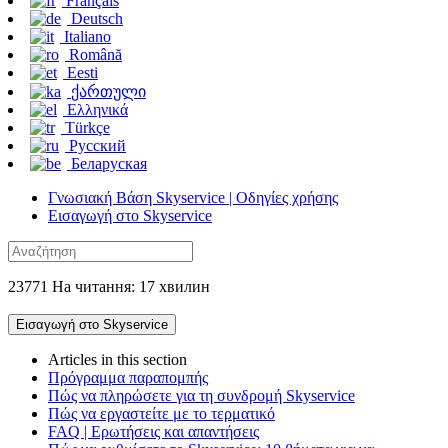
Français
Deutsch
Italiano
Română
Eesti
ქართული
Ελληνικά
Türkçe
Русский
Беларуская
Γνωσιακή Βάση Skyservice | Οδηγίες χρήσης
Εισαγωγή στο Skyservice
23771 На читання: 17 хвилин
Εισαγωγή στο Skyservice
Articles in this section
Πρόγραμμα παραπομπής
Πώς να πληρώσετε για τη συνδρομή Skyservice
Πώς να εργαστείτε με το τερματικό
FAQ | Ερωτήσεις και απαντήσεις