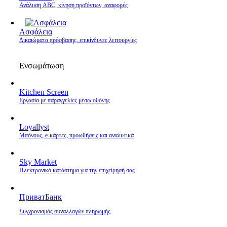
Ανάλυση ABC, κίνηση προϊόντων, αναφορές
Ασφάλεια
Δικαιώματα πρόσβασης, επικίνδυνες λειτουργίες
Ενσωμάτωση
Kitchen Screen
Εργασία με παραγγελίες μέσω οθόνης
Loyallyst
Μπόνους, e‑κάρτες, προωθήσεις και αναλυτικά
Sky Market
Ηλεκτρονικό κατάστημα για την επιχείρησή σας
ПриватБанк
Συγχρονισμός συναλλαγών πληρωμής