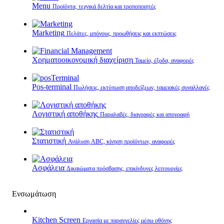
Menu
Προϊόντα, τεχνικά δελτία και τροποποιητές
Marketing
Πελάτες, μπόνους, προωθήσεις και εκπτώσεις
Χρηματοοικονομική διαχείριση
Ταμείο, έξοδα, αναφορές
Pos-terminal
Πωλήσεις, εκτύπωση αποδείξεων, ταμειακές συναλλαγές
Λογιστική αποθήκης
Παραλαβές, διαγραφές και απογραφή
Στατιστική
Ανάλυση ABC, κίνηση προϊόντων, αναφορές
Ασφάλεια
Δικαιώματα πρόσβασης, επικίνδυνες λειτουργίες
Ενσωμάτωση
Kitchen Screen
Εργασία με παραγγελίες μέσω οθόνης