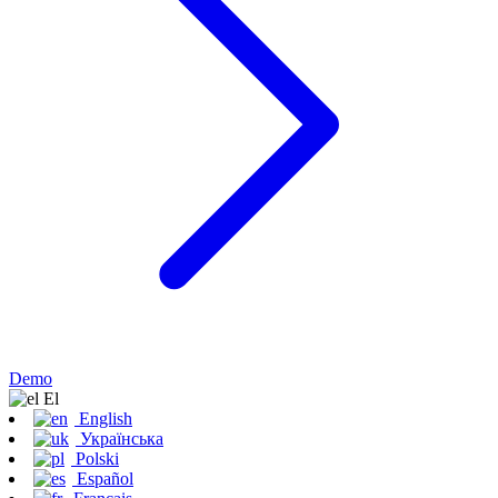
Demo
Εl
English
Українська
Polski
Español