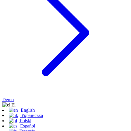
Demo
Εl
English
Українська
Polski
Español