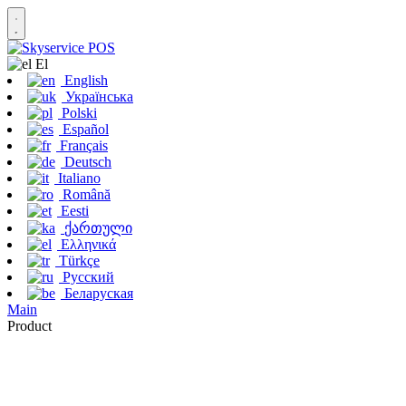
Εl
English
Українська
Polski
Español
Français
Deutsch
Italiano
Română
Eesti
ქართული
Ελληνικά
Türkçe
Русский
Беларуская
Main
Product