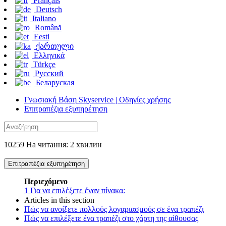
Français
Deutsch
Italiano
Română
Eesti
ქართული
Ελληνικά
Türkçe
Русский
Беларуская
Γνωσιακή Βάση Skyservice | Οδηγίες χρήσης
Επιτραπέζια εξυπηρέτηση
10259 На читання: 2 хвилин
Επιτραπέζια εξυπηρέτηση
Περιεχόμενο
1
Για να επιλέξετε έναν πίνακα:
Articles in this section
Πώς να ανοίξετε πολλούς λογαριασμούς σε ένα τραπέζι
Πώς να επιλέξετε ένα τραπέζι στο χάρτη της αίθουσας