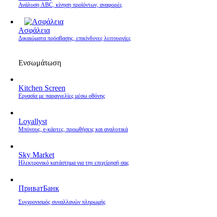
Ανάλυση ABC, κίνηση προϊόντων, αναφορές
Ασφάλεια
Δικαιώματα πρόσβασης, επικίνδυνες λειτουργίες
Ενσωμάτωση
Kitchen Screen
Εργασία με παραγγελίες μέσω οθόνης
Loyallyst
Μπόνους, e‑κάρτες, προωθήσεις και αναλυτικά
Sky Market
Ηλεκτρονικό κατάστημα για την επιχείρησή σας
ПриватБанк
Συγχρονισμός συναλλαγών πληρωμής