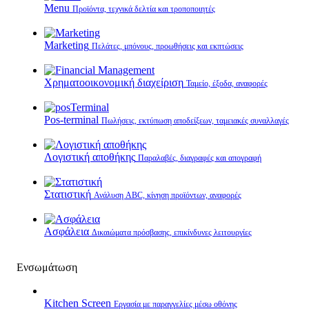
Menu
Προϊόντα, τεχνικά δελτία και τροποποιητές
Marketing
Πελάτες, μπόνους, προωθήσεις και εκπτώσεις
Χρηματοοικονομική διαχείριση
Ταμείο, έξοδα, αναφορές
Pos-terminal
Πωλήσεις, εκτύπωση αποδείξεων, ταμειακές συναλλαγές
Λογιστική αποθήκης
Παραλαβές, διαγραφές και απογραφή
Στατιστική
Ανάλυση ABC, κίνηση προϊόντων, αναφορές
Ασφάλεια
Δικαιώματα πρόσβασης, επικίνδυνες λειτουργίες
Ενσωμάτωση
Kitchen Screen
Εργασία με παραγγελίες μέσω οθόνης