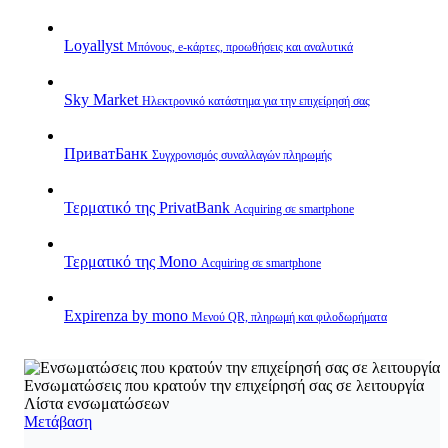
Loyallyst
Μπόνους, e‑κάρτες, προωθήσεις και αναλυτικά
Sky Market
Ηλεκτρονικό κατάστημα για την επιχείρησή σας
ПриватБанк
Συγχρονισμός συναλλαγών πληρωμής
Τερματικό της PrivatBank
Acquiring σε smartphone
Τερματικό της Mono
Acquiring σε smartphone
Expirenza by mono
Μενού QR, πληρωμή και φιλοδωρήματα
Ενσωματώσεις που κρατούν την επιχείρησή σας σε λειτουργία
Λίστα ενσωματώσεων
Μετάβαση