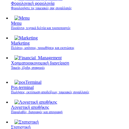
Φορολογική φορολογία
Φορολογήστε τις ταμειακές σας συναλλαγές
Menu
Προϊόντα, τεχνικά δελτία και τροποποιητές
Marketing
Πελάτες, μπόνους, προωθήσεις και εκπτώσεις
Χρηματοοικονομική διαχείριση
Ταμείο, έξοδα, αναφορές
Pos-terminal
Πωλήσεις, εκτύπωση αποδείξεων, ταμειακές συναλλαγές
Λογιστική αποθήκης
Παραλαβές, διαγραφές και απογραφή
Στατιστική