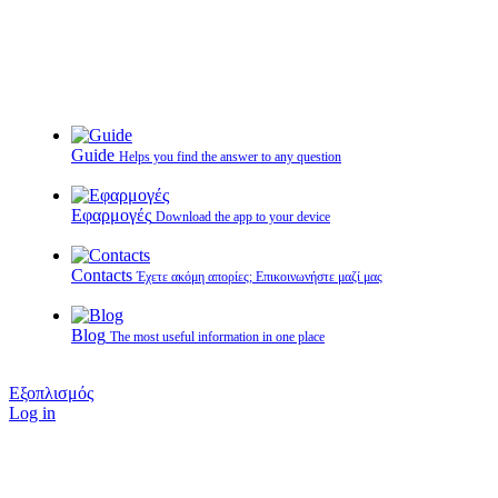
Guide
Helps you find the answer to any question
Εφαρμογές
Download the app to your device
Contacts
Έχετε ακόμη απορίες; Επικοινωνήστε μαζί μας
Blog
The most useful information in one place
Εξοπλισμός
Log in