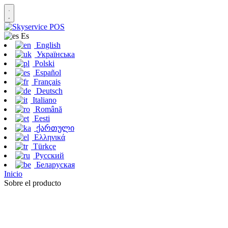
Es
English
Українська
Polski
Español
Français
Deutsch
Italiano
Română
Eesti
ქართული
Ελληνικά
Türkçe
Русский
Беларуская
Inicio
Sobre el producto