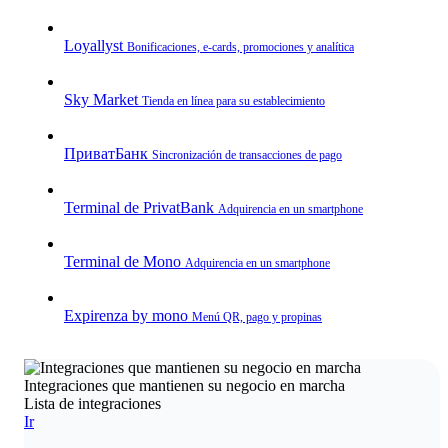
Loyallyst
Bonificaciones, e‑cards, promociones y analítica
Sky Market
Tienda en línea para su establecimiento
ПриватБанк
Sincronización de transacciones de pago
Terminal de PrivatBank
Adquirencia en un smartphone
Terminal de Mono
Adquirencia en un smartphone
Expirenza by mono
Menú QR, pago y propinas
Integraciones que mantienen su negocio en marcha
Lista de integraciones
Ir