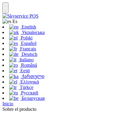
Es
English
Українська
Polski
Español
Français
Deutsch
Italiano
Română
Eesti
ქართული
Ελληνικά
Türkçe
Русский
Беларуская
Inicio
Sobre el producto