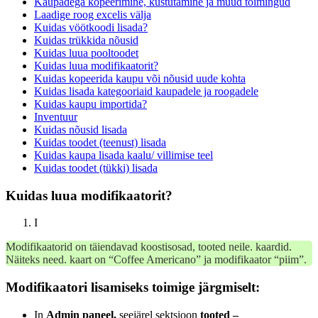
Kaupadega kopeerimine, kustutamine ja muud toimingud
Laadige roog excelis välja
Kuidas vöötkoodi lisada?
Kuidas trükkida nõusid
Kuidas luua pooltoodet
Kuidas luua modifikaatorit?
Kuidas kopeerida kaupu või nõusid uude kohta
Kuidas lisada kategooriaid kaupadele ja roogadele
Kuidas kaupu importida?
Inventuur
Kuidas nõusid lisada
Kuidas toodet (teenust) lisada
Kuidas kaupa lisada kaalu/ villimise teel
Kuidas toodet (tükki) lisada
Kuidas luua modifikaatorit?
I
Modifikaatorid on täiendavad koostisosad, tooted neile. kaardid.
Näiteks need. kaart on “Coffee Americano” ja modifikaator “piim”.
Modifikaatori lisamiseks toimige järgmiselt
:
In
Admin paneel,
seejärel sektsioon
tooted –