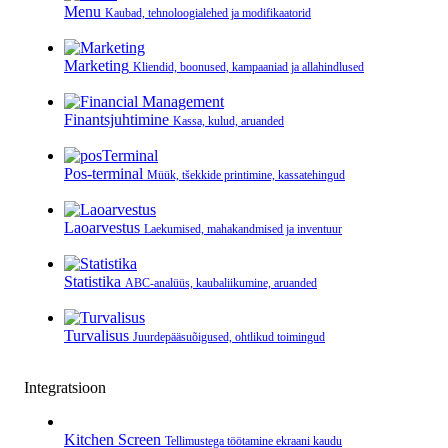
Menu
Kaubad, tehnoloogialehed ja modifikaatorid
Marketing
Kliendid, boonused, kampaaniad ja allahindlused
Finantsjuhtimine
Kassa, kulud, aruanded
Pos-terminal
Müük, tšekkide printimine, kassatehingud
Laoarvestus
Laekumised, mahakandmised ja inventuur
Statistika
ABC-analüüs, kaubaliikumine, aruanded
Turvalisus
Juurdepääsuõigused, ohtlikud toimingud
Integratsioon
Kitchen Screen
Tellimustega töötamine ekraani kaudu