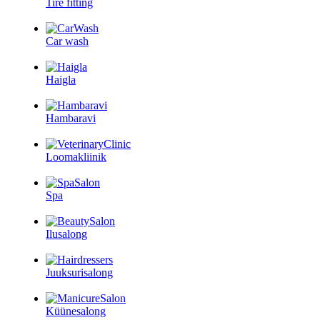
Tire fitting
Car wash
Haigla
Hambaravi
Loomakliinik
Spa
Ilusalong
Juuksurisalong
Küünesalong