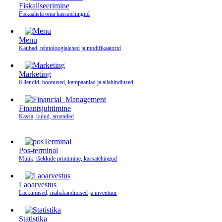
Fiskaliseerimine
Fiskaalista oma kassatehingud
Menu
Kaubad, tehnoloogialehed ja modifikaatorid
Marketing
Kliendid, boonused, kampaaniad ja allahindlused
Finantsjuhtimine
Kassa, kulud, aruanded
Pos-terminal
Müük, tšekkide printimine, kassatehingud
Laoarvestus
Laekumised, mahakandmised ja inventuur
Statistika