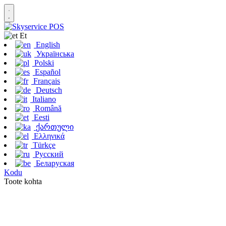
Et
English
Українська
Polski
Español
Français
Deutsch
Italiano
Română
Eesti
ქართული
Ελληνικά
Türkçe
Русский
Беларуская
Kodu
Toote kohta