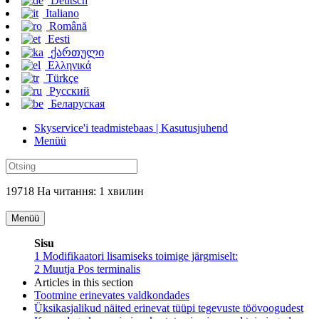
Deutsch
Italiano
Română
Eesti
ქართული
Ελληνικά
Türkçe
Русский
Беларуская
Skyservice'i teadmistebaas | Kasutusjuhend
Menüü
19718 На читання: 1 хвилин
Menüü
Sisu
1
Modifikaatori lisamiseks toimige järgmiselt:
2
Muutja Pos terminalis
Articles in this section
Tootmine erinevates valdkondades
Üksikasjalikud näited erinevat tüüpi tegevuste töövoogudest