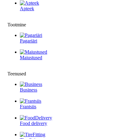
Apteek
Tootmine
Pagariäri
Maiustused
Teenused
Business
Frantsiis
Food delivery