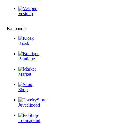
Vesipiip
Kaubandus
Kiosk
Boutique
Market
Shop
Juveelipood
Loomapood