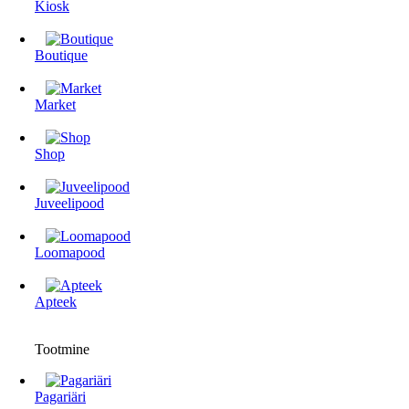
Kiosk
Boutique
Market
Shop
Juveelipood
Loomapood
Apteek
Tootmine
Pagariäri