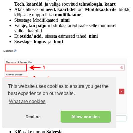
Tech. kaardid
ja valige soovitud
tehnoloogia. kaart
Akna allosas on
need. kaartidel
on
Modifikaatorite
blokk,
klõpsake nuppu
Lisa modifikaator
Sisestage Modifikaatori
nimi
Valige,
kui palju
modifikaatoreid saate selle müümisel
valida. kaardid
Et
otsida/ add,
sisesta esimesed tähed
nimi
Sisestage
kogus
ja
hind
This website uses cookies to ensure you get the
best experience on our website.
What are cookies
Decline
Allow cookies
Klõpsake nuppu
Salvesta