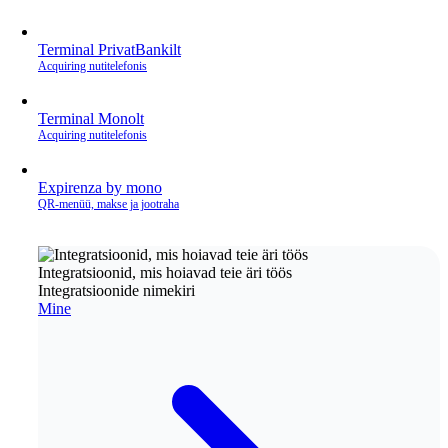
Terminal PrivatBankilt
Acquiring nutitelefonis
Terminal Monolt
Acquiring nutitelefonis
Expirenza by mono
QR‑menüü, makse ja jootraha
Integratsioonid, mis hoiavad teie äri töös
Integratsioonide nimekiri
Mine