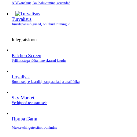
ABC-analüüs, kaubaliikumine, aruanded
Turvalisus
Juurdepääsuõigused, ohtlikud toimingud
Integratsioon
Kitchen Screen
Tellimustega töötamine ekraani kaudu
Loyallyst
Boonused, e‑kaardid, kampaaniad ja analüütika
Sky Market
Veebipood teie asutusele
ПриватБанк
Makse­tehingute sünkroonimine