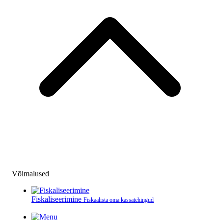
Võimalused
Fiskaliseerimine
Fiskaalista oma kassatehingud