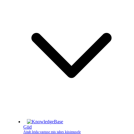
Giid
Aitab leida vastuse mis tahes küsimusele