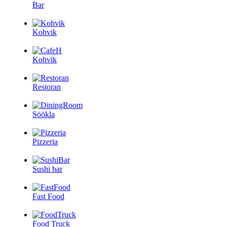
Bar
Kohvik
Kohvik
Restoran
Söökla
Pizzeria
Sushi bar
Fast Food
Food Truck