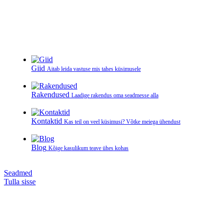
Giid
Aitab leida vastuse mis tahes küsimusele
Rakendused
Laadige rakendus oma seadmesse alla
Kontaktid
Kas teil on veel küsimusi? Võtke meiega ühendust
Blog
Kõige kasulikum teave ühes kohas
Seadmed
Tulla sisse