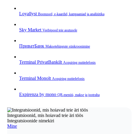
Loyallyst
Boonused, e‑kaardid, kampaaniad ja analüütika
Sky Market
Veebipood teie asutusele
ПриватБанк
Makse­tehingute sünkroonimine
Terminal PrivatBankilt
Acquiring nutitelefonis
Terminal Monolt
Acquiring nutitelefonis
Expirenza by mono
QR‑menüü, makse ja jootraha
Integratsioonid, mis hoiavad teie äri töös
Integratsioonide nimekiri
Mine