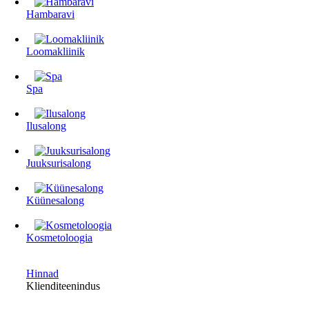
Hambaravi
Loomakliinik
Spa
Ilusalong
Juuksurisalong
Küünesalong
Kosmetoloogia
Hinnad
Klienditeenindus