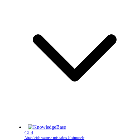
Giid
Aitab leida vastuse mis tahes küsimusele