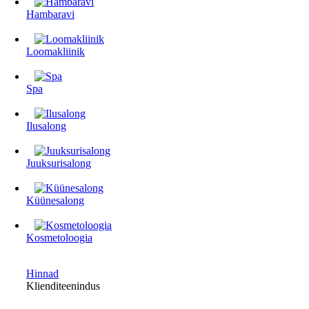
Hambaravi
Loomakliinik
Spa
Ilusalong
Juuksurisalong
Küünesalong
Kosmetoloogia
Hinnad
Klienditeenindus