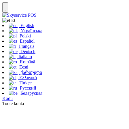
Et
English
Українська
Polski
Español
Français
Deutsch
Italiano
Română
Eesti
ქართული
Ελληνικά
Türkçe
Русский
Беларуская
Kodu
Toote kohta