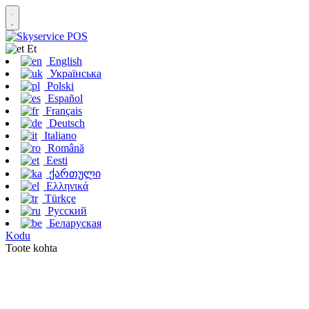
Et
English
Українська
Polski
Español
Français
Deutsch
Italiano
Română
Eesti
ქართული
Ελληνικά
Türkçe
Русский
Беларуская
Kodu
Toote kohta