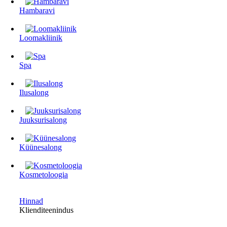
Hambaravi
Loomakliinik
Spa
Ilusalong
Juuksurisalong
Küünesalong
Kosmetoloogia
Hinnad
Klienditeenindus