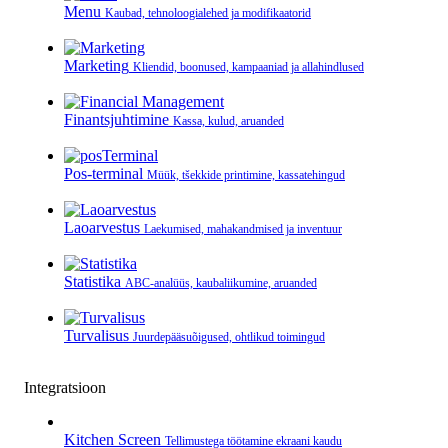
Menu
Kaubad, tehnoloogialehed ja modifikaatorid
Marketing
Kliendid, boonused, kampaaniad ja allahindlused
Finantsjuhtimine
Kassa, kulud, aruanded
Pos-terminal
Müük, tšekkide printimine, kassatehingud
Laoarvestus
Laekumised, mahakandmised ja inventuur
Statistika
ABC-analüüs, kaubaliikumine, aruanded
Turvalisus
Juurdepääsuõigused, ohtlikud toimingud
Integratsioon
Kitchen Screen
Tellimustega töötamine ekraani kaudu