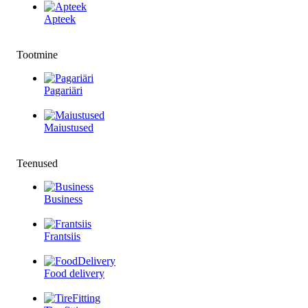
Apteek
Tootmine
Pagariäri
Maiustused
Teenused
Business
Frantsiis
Food delivery