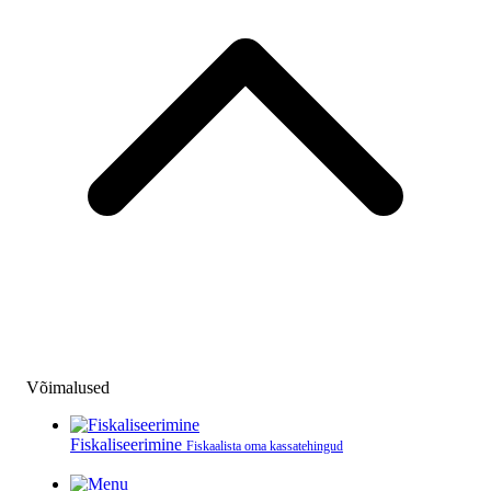
Võimalused
Fiskaliseerimine
Fiskaalista oma kassatehingud