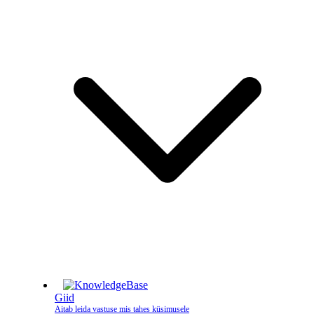
Giid
Aitab leida vastuse mis tahes küsimusele