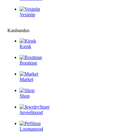
Vesipiip
Kaubandus
Kiosk
Boutique
Market
Shop
Juveelipood
Loomapood