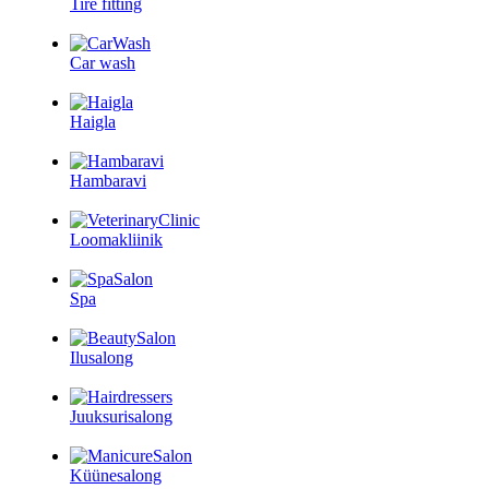
Tire fitting
Car wash
Haigla
Hambaravi
Loomakliinik
Spa
Ilusalong
Juuksurisalong
Küünesalong