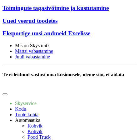
Toimingute tagasivõtmine ja kustutamine
Uued veerud toodetes
Eksportige uusi andmeid Excelisse
Mis on Skys uut?
Märtsi vabastamine
Juuli vabastamine
Te ei leidnud vastust oma küsimusele, oleme siin, et aidata
Kirjutage meile
Skyservice
Kodu
Toote kohta
Automaatika
Kohvik
Kohvik
Food Truck