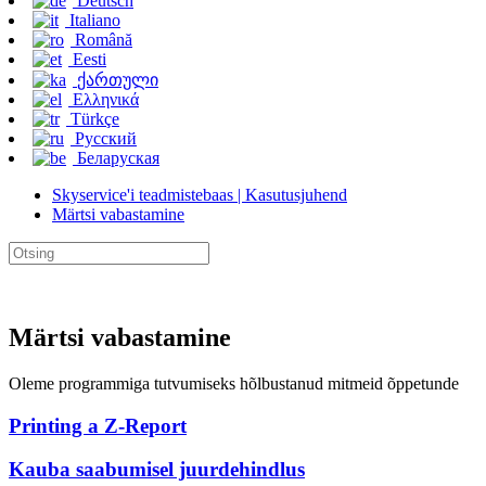
Deutsch
Italiano
Română
Eesti
ქართული
Ελληνικά
Türkçe
Русский
Беларуская
Skyservice'i teadmistebaas | Kasutusjuhend
Märtsi vabastamine
Märtsi vabastamine
Oleme programmiga tutvumiseks hõlbustanud mitmeid õppetunde
Printing a Z-Report
Kauba saabumisel juurdehindlus