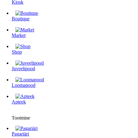
Kiosk
Boutique
Market
Shop
Juveelipood
Loomapood
Apteek
Tootmine
Pagariäri