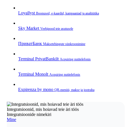
Loyallyst
Boonused, e‑kaardid, kampaaniad ja analüütika
Sky Market
Veebipood teie asutusele
ПриватБанк
Makse­tehingute sünkroonimine
Terminal PrivatBankilt
Acquiring nutitelefonis
Terminal Monolt
Acquiring nutitelefonis
Expirenza by mono
QR‑menüü, makse ja jootraha
Integratsioonid, mis hoiavad teie äri töös
Integratsioonide nimekiri
Mine