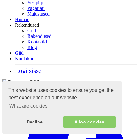
Vesipiip
Pagariäri
Maiustused
Hinnad
Rakendused
Giid
Rakendused
Kontaktid
Blog
Giid
Kontaktid
Logi sisse
Pilvepõhine raamatupidamissüsteem
This website uses cookies to ensure you get the
best experience on our website.
What are cookies
Decline
Allow cookies