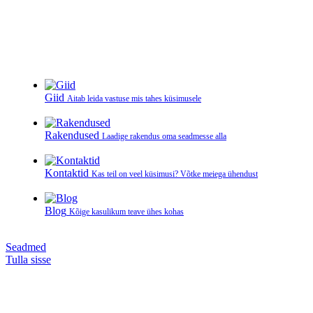
Giid
Aitab leida vastuse mis tahes küsimusele
Rakendused
Laadige rakendus oma seadmesse alla
Kontaktid
Kas teil on veel küsimusi? Võtke meiega ühendust
Blog
Kõige kasulikum teave ühes kohas
Seadmed
Tulla sisse