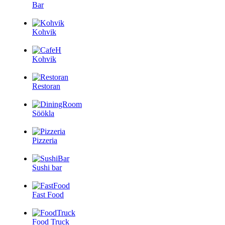
Bar
Kohvik
Kohvik
Restoran
Söökla
Pizzeria
Sushi bar
Fast Food
Food Truck