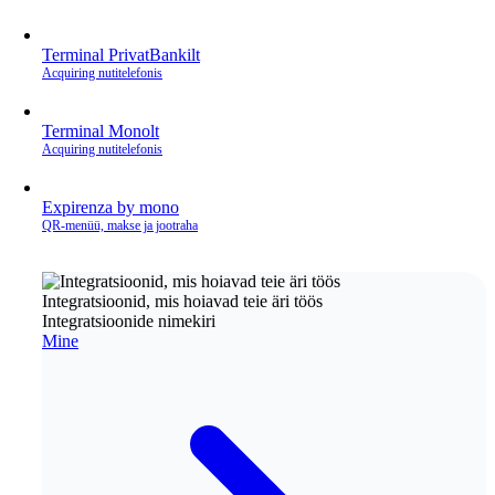
Terminal PrivatBankilt
Acquiring nutitelefonis
Terminal Monolt
Acquiring nutitelefonis
Expirenza by mono
QR‑menüü, makse ja jootraha
Integratsioonid, mis hoiavad teie äri töös
Integratsioonide nimekiri
Mine