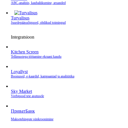
ABC-analüüs, kaubaliikumine, aruanded
Turvalisus
Juurdepääsuõigused, ohtlikud toimingud
Integratsioon
Kitchen Screen
Tellimustega töötamine ekraani kaudu
Loyallyst
Boonused, e‑kaardid, kampaaniad ja analüütika
Sky Market
Veebipood teie asutusele
ПриватБанк
Makse­tehingute sünkroonimine