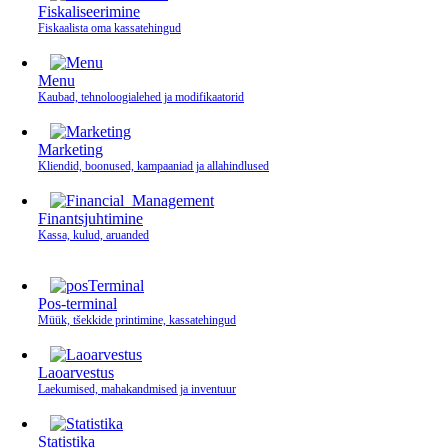
Fiskaliseerimine
Fiskaalista oma kassatehingud
Menu
Kaubad, tehnoloogialehed ja modifikaatorid
Marketing
Kliendid, boonused, kampaaniad ja allahindlused
Finantsjuhtimine
Kassa, kulud, aruanded
Pos-terminal
Müük, tšekkide printimine, kassatehingud
Laoarvestus
Laekumised, mahakandmised ja inventuur
Statistika