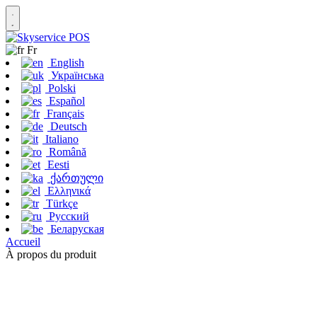
Fr
English
Українська
Polski
Español
Français
Deutsch
Italiano
Română
Eesti
ქართული
Ελληνικά
Türkçe
Русский
Беларуская
Accueil
À propos du produit