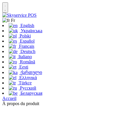
Fr
English
Українська
Polski
Español
Français
Deutsch
Italiano
Română
Eesti
ქართული
Ελληνικά
Türkçe
Русский
Беларуская
Accueil
À propos du produit