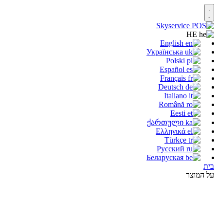
HE
English
Українська
Polski
Español
Français
Deutsch
Italiano
Română
Eesti
ქართული
Ελληνικά
Türkçe
Русский
Беларуская
בית
על המוצר