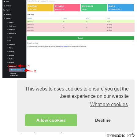
מספר השקעים, וכמה סחורות וכאלה. קלפים לנקודה
This website uses cookies to ensure you get the
הנקודה הטעונה מודגשת בירוק
נקודה מודגשת באדום שטרם טעונה
best experience on our website.
What are cookies
II
כיצד לשלם עבור התוכנית
Allow cookies
Decline
ב
לוח Admin,
ללכת
הגדרות
–
האיזון שלי
–
חשבון אישי
',
לחץ
אקסטרים