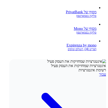
מסוף של PrivatBank
סליקה בסמארטפון
מסוף של Mono
סליקה בסמארטפון
Expirenza by mono
תפריט QR, תשלום וטיפים
אינטגרציות שמחזיקות את העסק פעיל
רשימת אינטגרציות
עבור