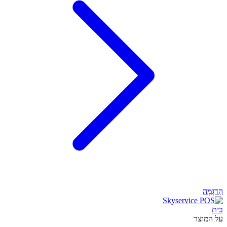
הַדגָמָה
בית
על המוצר