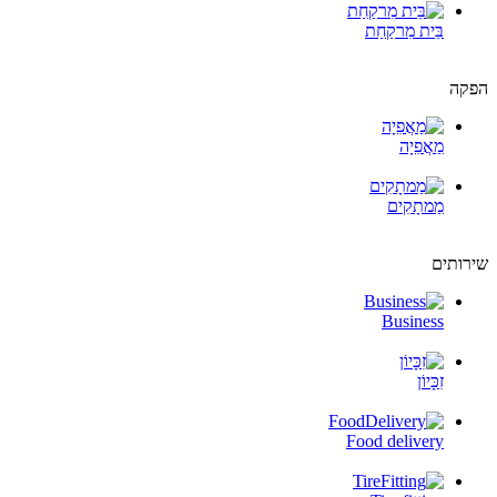
בֵּית מִרקַחַת
הפקה
מַאֲפִיָה
מַמתָקִים
שירותים
Business
זִכָּיוֹן
Food delivery