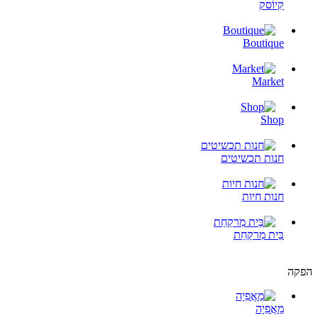
קִיוֹסק
Boutique
Market
Shop
חנות תכשיטים
חנות חיות
בֵּית מִרקַחַת
הפקה
מַאֲפִיָה