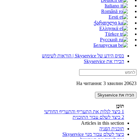
Deutsch
Italiano
Română
Eesti
ქართული
Ελληνικά
Türkçe
Русский
Беларуская
בסיס הידע של Skyservice | הוראות לשימוש
הכירו את Skyservice
20623 На читання: 3 хвилин
הכירו את Skyservice
תוֹכֶן
1
כיצד לגלות את התעריף והתעריף החודשי
2
כיצד לשלם עבור התוכנית
Articles in this section
תוכנית הפניה
כיצד לשלם עבור מנוי Skyservice