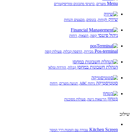
Menu
מוצרים, כרטיסי מתכונים ומודיפיקטורים
שיווק
לקוחות, בונוסים, מבצעים והנחות
ניהול פיננסי
קופה, הוצאות, דוחות
Pos-terminal
מכירות, הדפסת קבלות, פעולות קופה
הנהלת חשבונות במחסן
קבלות, הורדות ומלאי
סטָטִיסטִיקָה
ניתוח ABC, תנועת מוצרים, דוחות
בִּטָחוֹן
הרשאות גישה, פעולות מסוכנות
שילוב
Kitchen Screen
עבודה עם הזמנות דרך המסך