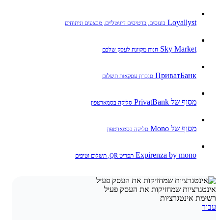
Loyallyst
בונוסים, כרטיסים דיגיטליים, מבצעים וניתוחים
Sky Market
חנות מקוונת לעסק שלכם
ПриватБанк
סנכרון עסקאות תשלום
מסוף של PrivatBank
סליקה בסמארטפון
מסוף של Mono
סליקה בסמארטפון
Expirenza by mono
תפריט QR, תשלום וטיפים
אינטגרציות שמחזיקות את העסק פעיל
רשימת אינטגרציות
עבור