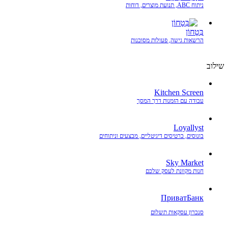
ניתוח ABC, תנועת מוצרים, דוחות
בִּטָחוֹן
הרשאות גישה, פעולות מסוכנות
שילוב
Kitchen Screen
עבודה עם הזמנות דרך המסך
Loyallyst
בונוסים, כרטיסים דיגיטליים, מבצעים וניתוחים
Sky Market
חנות מקוונת לעסק שלכם
ПриватБанк
סנכרון עסקאות תשלום