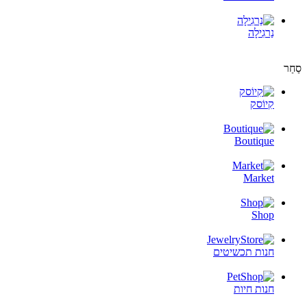
נַרגִילָה
סַחַר
קִיוֹסק
Boutique
Market
Shop
חנות תכשיטים
חנות חיות