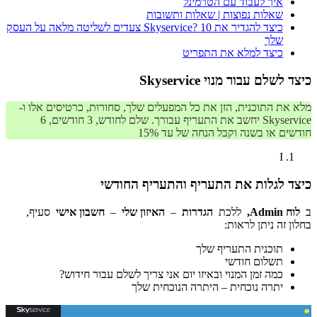
איך לעבוד עם הטרמינל
שאלות נפוצות | שאלות ותשובות
כיצד להגדיר את Skyservice? 10 צעדים לשליטה מלאה על העסק
שלך
כיצד למלא את התפריט
כיצד לשלם עבור מנוי Skyservice
מלא את התוכנית, הזן את כל המפעלים שלך, סחורות, כרטיסים אלו ו-
Skyservice יחשב את התעריף עבורך. שלם לחודש, 3 חודשים, 6
חודשים או בשנה וקבל הנחה של עד 15%
I
כיצד לגלות את התעריף והתעריף החודשי
ב
לוח Admin,
ללכת
הגדרות
–
האיזון שלי
–
חשבון אישי
סעיף,
בחלון זה ניתן לראות:
תוכנית התעריף שלך
תשלום חודשי
כמה זמן המנוי ובאיזו יום אני צריך לשלם עבור חידוש?
יתרה נוכחית – היתרה הנוכחית שלך