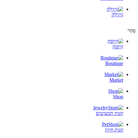
נַרגִילָה
סַחַר
קִיוֹסק
Boutique
Market
Shop
חנות תכשיטים
חנות חיות