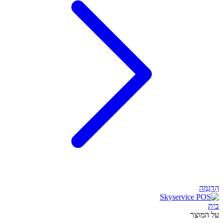
הַדגָמָה
בית
על המוצר