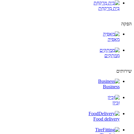
בֵּית מִרקַחַת
הפקה
מַאֲפִיָה
מַמתָקִים
שירותים
Business
זִכָּיוֹן
Food delivery