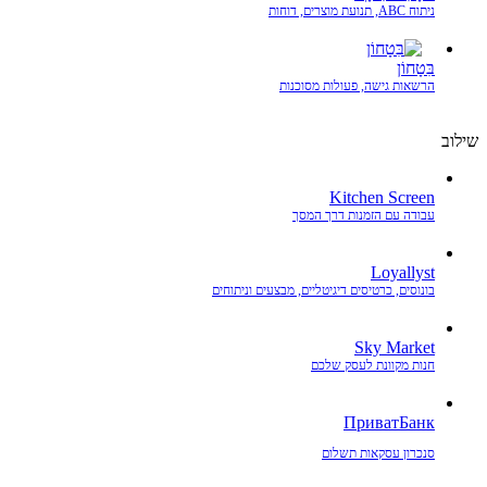
ניתוח ABC, תנועת מוצרים, דוחות
בִּטָחוֹן
הרשאות גישה, פעולות מסוכנות
שילוב
Kitchen Screen
עבודה עם הזמנות דרך המסך
Loyallyst
בונוסים, כרטיסים דיגיטליים, מבצעים וניתוחים
Sky Market
חנות מקוונת לעסק שלכם
ПриватБанк
סנכרון עסקאות תשלום