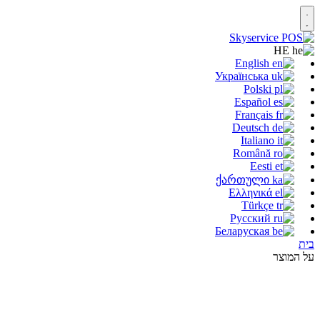
HE
English
Українська
Polski
Español
Français
Deutsch
Italiano
Română
Eesti
ქართული
Ελληνικά
Türkçe
Русский
Беларуская
בית
על המוצר