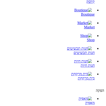
קִיוֹסק
Boutique
Market
Shop
חנות תכשיטים
חנות חיות
בֵּית מִרקַחַת
הפקה
מַאֲפִיָה