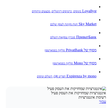
Loyallyst
בונוסים, כרטיסים דיגיטליים, מבצעים וניתוחים
Sky Market
חנות מקוונת לעסק שלכם
ПриватБанк
סנכרון עסקאות תשלום
מסוף של PrivatBank
סליקה בסמארטפון
מסוף של Mono
סליקה בסמארטפון
Expirenza by mono
תפריט QR, תשלום וטיפים
אינטגרציות שמחזיקות את העסק פעיל
רשימת אינטגרציות
עבור