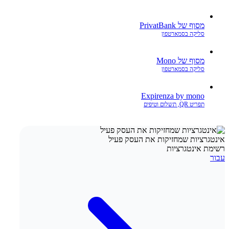
מסוף של PrivatBank
סליקה בסמארטפון
מסוף של Mono
סליקה בסמארטפון
Expirenza by mono
תפריט QR, תשלום וטיפים
אינטגרציות שמחזיקות את העסק פעיל
רשימת אינטגרציות
עבור