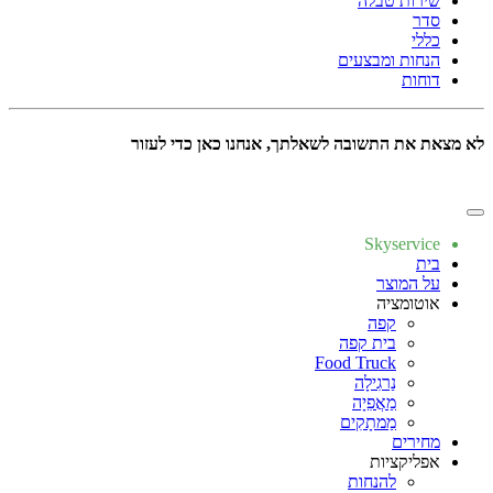
שירות טבלה
סדר
כללי
הנחות ומבצעים
דוחות
לא מצאת את התשובה לשאלתך, אנחנו כאן כדי לעזור
כתוב לנו
Skyservice
בית
על המוצר
אוטומציה
קפה
בית קפה
Food Truck
נַרגִילָה
מַאֲפִיָה
מַמתָקִים
מחירים
אפליקציות
להנחות