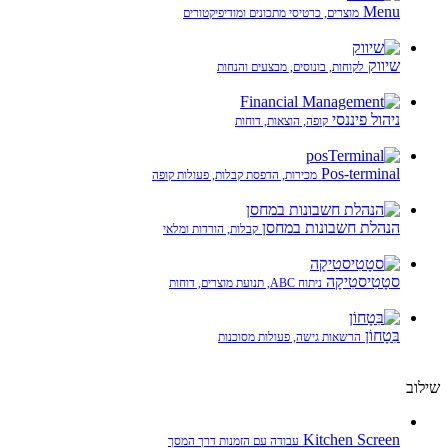
Menu
מוצרים, כרטיסי מתכונים ומודיפיקטורים
שיווק
לקוחות, בונוסים, מבצעים והנחות
ניהול פיננסי
קופה, הוצאות, דוחות
Pos-terminal
מכירות, הדפסת קבלות, פעולות קופה
הנהלת חשבונות במחסן
קבלות, הורדות ומלאי
סטָטִיסטִיקָה
ניתוח ABC, תנועת מוצרים, דוחות
בִּטָחוֹן
הרשאות גישה, פעולות מסוכנות
שילוב
Kitchen Screen
עבודה עם הזמנות דרך המסך