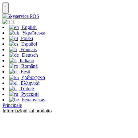
It
English
Українська
Polski
Español
Français
Deutsch
Italiano
Română
Eesti
ქართული
Ελληνικά
Türkçe
Русский
Беларуская
Principale
Informazioni sul prodotto