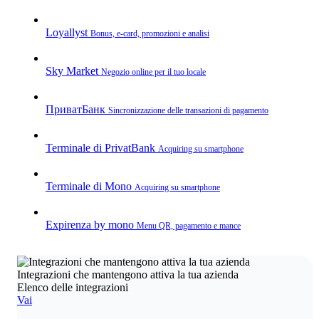
Loyallyst
Bonus, e‑card, promozioni e analisi
Sky Market
Negozio online per il tuo locale
ПриватБанк
Sincronizzazione delle transazioni di pagamento
Terminale di PrivatBank
Acquiring su smartphone
Terminale di Mono
Acquiring su smartphone
Expirenza by mono
Menu QR, pagamento e mance
Integrazioni che mantengono attiva la tua azienda
Elenco delle integrazioni
Vai