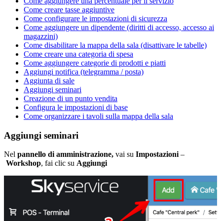
Come aggiungere una percentuale per il servizio
Come creare tasse aggiuntive
Come configurare le impostazioni di sicurezza
Come aggiungere un dipendente (diritti di accesso, accesso ai
magazzini)
Come disabilitare la mappa della sala (disattivare le tabelle)
Come creare una categoria di spesa
Come aggiungere categorie di prodotti e piatti
Aggiungi notifica (telegramma / posta)
Aggiunta di sale
Aggiungi seminari
Creazione di un punto vendita
Configura le impostazioni di base
Come organizzare i tavoli sulla mappa della sala
Aggiungi seminari
Nel
pannello di amministrazione,
vai su
Impostazioni
–
Workshop
, fai clic su
Aggiungi