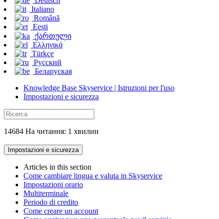
Deutsch
Italiano
Română
Eesti
ქართული
Ελληνικά
Türkçe
Русский
Беларуская
Knowledge Base Skyservice | Istruzioni per l'uso
Impostazioni e sicurezza
14684 На читання: 1 хвилин
Impostazioni e sicurezza
Articles in this section
Come cambiare lingua e valuta in Skyservice
Impostazioni orario
Multiterminale
Periodo di credito
Come creare un account