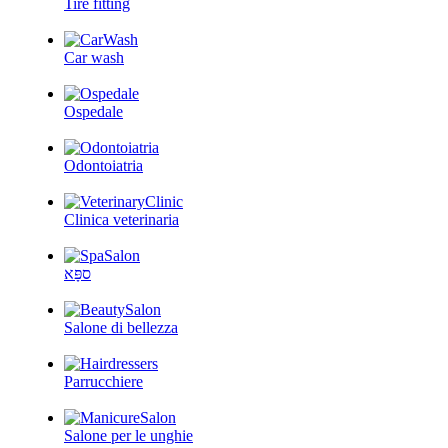
Tire fitting
Car wash
Ospedale
Odontoiatria
Clinica veterinaria
ספָּא
Salone di bellezza
Parrucchiere
Salone per le unghie