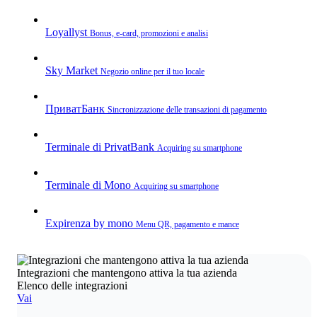
Loyallyst
Bonus, e‑card, promozioni e analisi
Sky Market
Negozio online per il tuo locale
ПриватБанк
Sincronizzazione delle transazioni di pagamento
Terminale di PrivatBank
Acquiring su smartphone
Terminale di Mono
Acquiring su smartphone
Expirenza by mono
Menu QR, pagamento e mance
Integrazioni che mantengono attiva la tua azienda
Elenco delle integrazioni
Vai