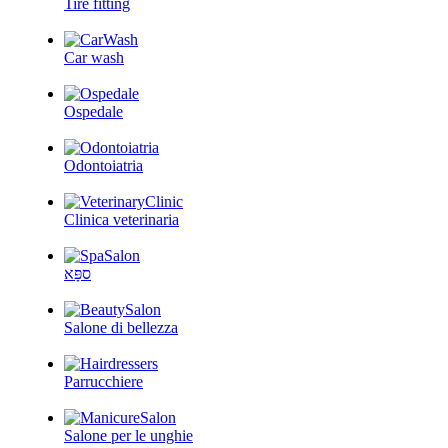
Tire fitting
Car wash
Ospedale
Odontoiatria
Clinica veterinaria
ספָּא
Salone di bellezza
Parrucchiere
Salone per le unghie