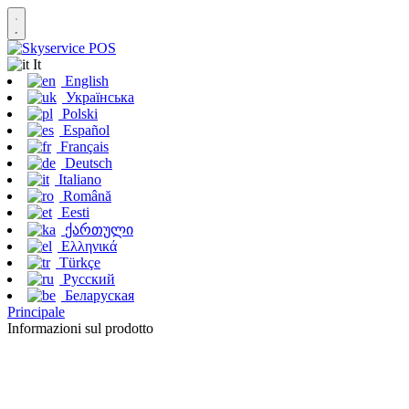
It
English
Українська
Polski
Español
Français
Deutsch
Italiano
Română
Eesti
ქართული
Ελληνικά
Türkçe
Русский
Беларуская
Principale
Informazioni sul prodotto