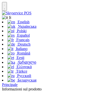
It
English
Українська
Polski
Español
Français
Deutsch
Italiano
Română
Eesti
ქართული
Ελληνικά
Türkçe
Русский
Беларуская
Principale
Informazioni sul prodotto