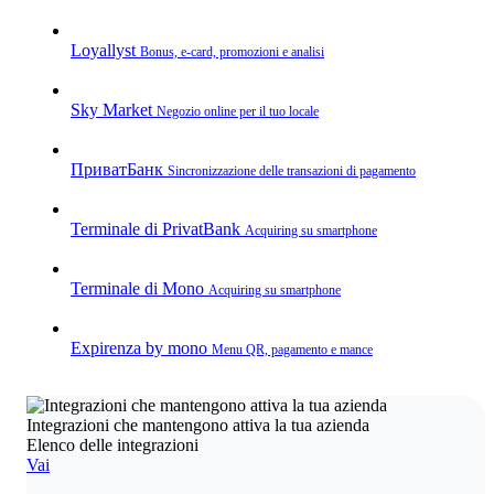
Loyallyst
Bonus, e‑card, promozioni e analisi
Sky Market
Negozio online per il tuo locale
ПриватБанк
Sincronizzazione delle transazioni di pagamento
Terminale di PrivatBank
Acquiring su smartphone
Terminale di Mono
Acquiring su smartphone
Expirenza by mono
Menu QR, pagamento e mance
Integrazioni che mantengono attiva la tua azienda
Elenco delle integrazioni
Vai