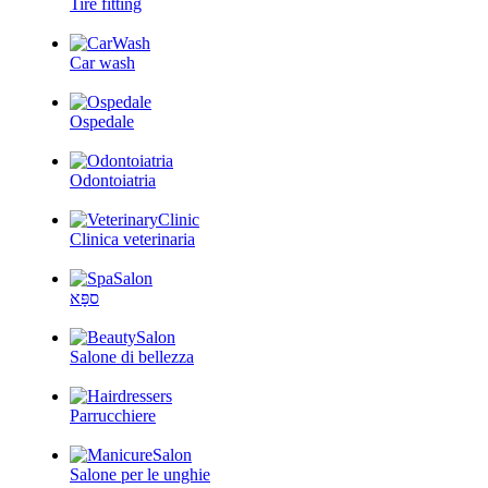
Tire fitting
Car wash
Ospedale
Odontoiatria
Clinica veterinaria
ספָּא
Salone di bellezza
Parrucchiere
Salone per le unghie