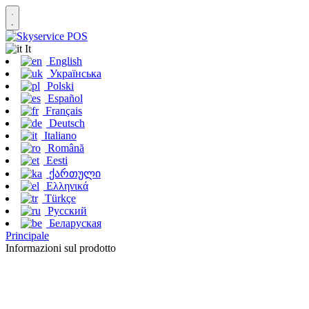
It
English
Українська
Polski
Español
Français
Deutsch
Italiano
Română
Eesti
ქართული
Ελληνικά
Türkçe
Русский
Беларуская
Principale
Informazioni sul prodotto