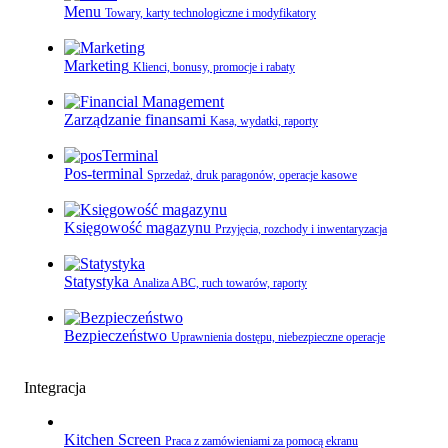
Menu
Towary, karty technologiczne i modyfikatory
Marketing
Klienci, bonusy, promocje i rabaty
Zarządzanie finansami
Kasa, wydatki, raporty
Pos-terminal
Sprzedaż, druk paragonów, operacje kasowe
Księgowość magazynu
Przyjęcia, rozchody i inwentaryzacja
Statystyka
Analiza ABC, ruch towarów, raporty
Bezpieczeństwo
Uprawnienia dostępu, niebezpieczne operacje
Integracja
Kitchen Screen
Praca z zamówieniami za pomocą ekranu