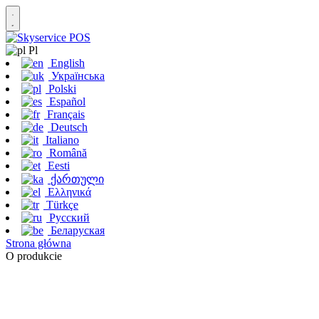
Pl
English
Українська
Polski
Español
Français
Deutsch
Italiano
Română
Eesti
ქართული
Ελληνικά
Türkçe
Русский
Беларуская
Strona główna
O produkcie