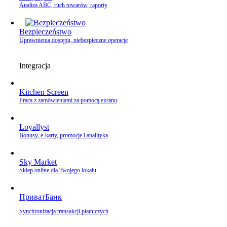
Analiza ABC, ruch towarów, raporty
Bezpieczeństwo
Uprawnienia dostępu, niebezpieczne operacje
Integracja
Kitchen Screen
Praca z zamówieniami za pomocą ekranu
Loyallyst
Bonusy, e‑karty, promocje i analityka
Sky Market
Sklep online dla Twojego lokalu
ПриватБанк
Synchronizacja transakcji płatniczych