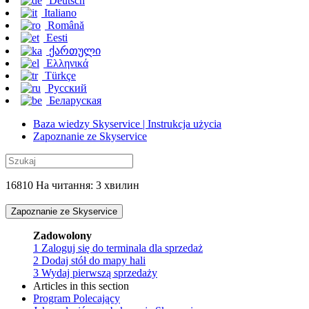
Deutsch
Italiano
Română
Eesti
ქართული
Ελληνικά
Türkçe
Русский
Беларуская
Baza wiedzy Skyservice | Instrukcja użycia
Zapoznanie ze Skyservice
16810 На читання: 3 хвилин
Zapoznanie ze Skyservice
Zadowolony
1
Zaloguj się do terminala dla sprzedaż
2
Dodaj stół do mapy hali
3
Wydaj pierwszą sprzedażу
Articles in this section
Program Polecający