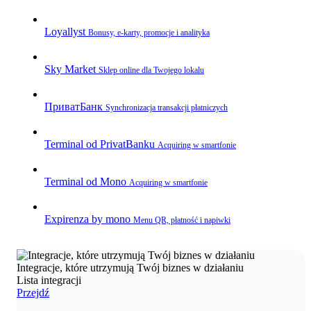
Loyallyst
Bonusy, e‑karty, promocje i analityka
Sky Market
Sklep online dla Twojego lokalu
ПриватБанк
Synchronizacja transakcji płatniczych
Terminal od PrivatBanku
Acquiring w smartfonie
Terminal od Mono
Acquiring w smartfonie
Expirenza by mono
Menu QR, płatność i napiwki
Integracje, które utrzymują Twój biznes w działaniu
Lista integracji
Przejdź