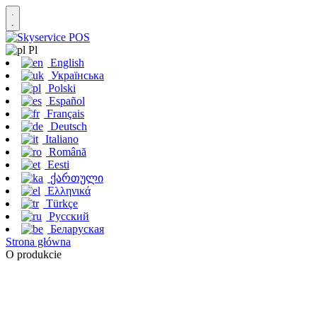
Pl
English
Українська
Polski
Español
Français
Deutsch
Italiano
Română
Eesti
ქართული
Ελληνικά
Türkçe
Русский
Беларуская
Strona główna
O produkcie