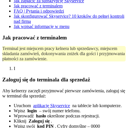
Jak zapłacić za subskrypcję Skyservice
Jak pracować z terminalem
FAQ | Pytania i odpowiedzi
Jak skonfigurować Skyservice? 10 kroków do pełnej kontroli
nad firmą
Jak wpisać informację w menu
Jak pracować z terminalem
Terminal jest miejscem pracy kelnera lub sprzedawcy, miejscem
składania zamówień, dokonywania zniżek dla gości i przyjmowania
płatności za zamówienie.
I
Zaloguj się do terminala dla sprzedaż
Aby kelnerzy zaczęli przyjmować pierwsze zamówienia, zaloguj się
w terminal dla sprzedaż:
Uruchom
aplikację Skyservice
na tablecie lub komputerze.
Wpisz
login
– swój numer telefonu.
Wprowadź
hasło
określone podczas rejestracji.
Kliknij
Zaloguj się
.
Wpisz swój
kod PIN
. Cyfry domyślne – 0000