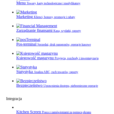
Menu
Towary, karty technologiczne i modyfikatory
Marketing
Klienci, bonusy, promocje i rabaty
Zarządzanie finansami
Kasa, wydatki, raporty
Pos-terminal
Sprzedaż, druk paragonów, operacje kasowe
Księgowość magazynu
Przyjęcia, rozchody i inwentaryzacja
Statystyka
Analiza ABC, ruch towarów, raporty
Bezpieczeństwo
Uprawnienia dostępu, niebezpieczne operacje
Integracja
Kitchen Screen
Praca z zamówieniami za pomocą ekranu