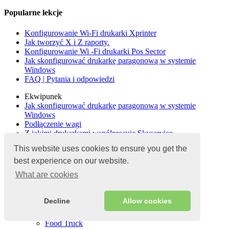
Popularne lekcje
Konfigurowanie Wi-Fi drukarki Xprinter
Jak tworzyć X i Z raporty.
Konfigurowanie Wi -Fi drukarki Pos Sector
Jak skonfigurować drukarkę paragonową w systemie
Windows
FAQ | Pytania i odpowiedzi
Ekwipunek
Jak skonfigurować drukarkę paragonową w systemie
Windows
Podłączenie wagi
Z jakimi drukarkami współpracuje Skyservice
This website uses cookies to ensure you get the
best experience on our website.
Skyservice
What are cookies
Strona główna
O produkcie
Automatyzacja
Decline
Allow cookies
Kawiarnia
Kawiarnia
Food Truck