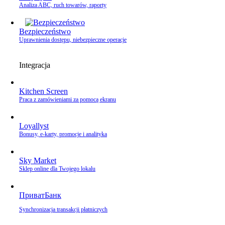
Analiza ABC, ruch towarów, raporty
Bezpieczeństwo
Uprawnienia dostępu, niebezpieczne operacje
Integracja
Kitchen Screen
Praca z zamówieniami za pomocą ekranu
Loyallyst
Bonusy, e‑karty, promocje i analityka
Sky Market
Sklep online dla Twojego lokalu
ПриватБанк
Synchronizacja transakcji płatniczych