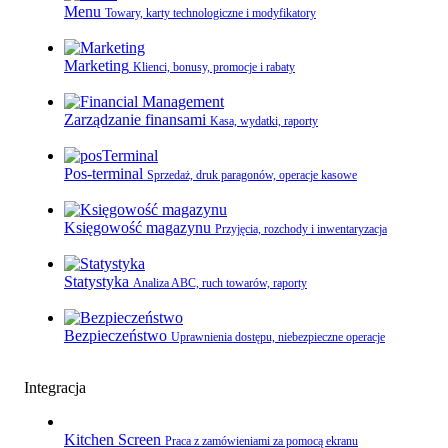
Menu
Towary, karty technologiczne i modyfikatory
Marketing
Klienci, bonusy, promocje i rabaty
Zarządzanie finansami
Kasa, wydatki, raporty
Pos-terminal
Sprzedaż, druk paragonów, operacje kasowe
Księgowość magazynu
Przyjęcia, rozchody i inwentaryzacja
Statystyka
Analiza ABC, ruch towarów, raporty
Bezpieczeństwo
Uprawnienia dostępu, niebezpieczne operacje
Integracja
Kitchen Screen
Praca z zamówieniami za pomocą ekranu