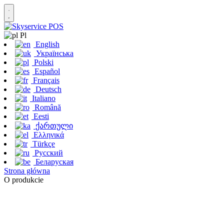
Pl
English
Українська
Polski
Español
Français
Deutsch
Italiano
Română
Eesti
ქართული
Ελληνικά
Türkçe
Русский
Беларуская
Strona główna
O produkcie