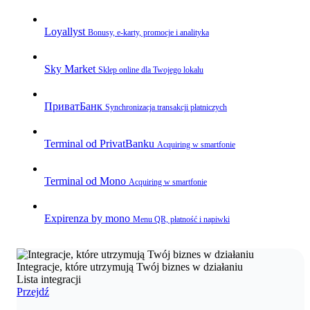
Loyallyst
Bonusy, e‑karty, promocje i analityka
Sky Market
Sklep online dla Twojego lokalu
ПриватБанк
Synchronizacja transakcji płatniczych
Terminal od PrivatBanku
Acquiring w smartfonie
Terminal od Mono
Acquiring w smartfonie
Expirenza by mono
Menu QR, płatność i napiwki
Integracje, które utrzymują Twój biznes w działaniu
Lista integracji
Przejdź