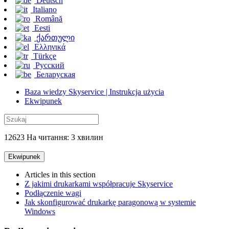
Deutsch
Italiano
Română
Eesti
ქართული
Ελληνικά
Türkçe
Русский
Беларуская
Baza wiedzy Skyservice | Instrukcja użycia
Ekwipunek
12623 На читання: 3 хвилин
Ekwipunek
Articles in this section
Z jakimi drukarkami współpracuje Skyservice
Podłączenie wagi
Jak skonfigurować drukarkę paragonową w systemie
Windows