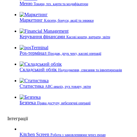
Меню
Товари, тех. карти та модифікатори
Маркетинг
Клієнти, бонуси, акції та знижки
Керування фінансами
Касові кошти, витрати, звіти
Pos-термінал
Продаж, друк чеку, касові операції
Складський облік
Надходження, списання та інвентаризація
Статистика
ABC-аналіз, рух товару, звіти
Безпека
Права доступу, небезпечні операції
Інтеграції
Kitchen Screen
Робота з замовленнями через екран