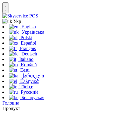
Укр
English
Українська
Polski
Español
Français
Deutsch
Italiano
Română
Eesti
ქართული
Ελληνικά
Türkçe
Русский
Беларуская
Головна
Продукт