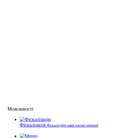
Можливості
Фіскалізація
Фіскалізуйте ваші касові операції