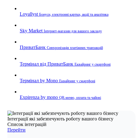
Loyallyst
Бонуси, електронні картки, акції та аналітика
Sky Market
Інтернет-магазин для вашого закладу
ПриватБанк
Синхронізація платіжних транзакцій
Термінал від ПриватБанк
Еквайринг у смартфоні
Термінал by Mono
Еквайринг у смартфоні
Expirenza by mono
QR-меню, оплата та чайові
Інтеграції які забезпечують роботу вашого бізнесу
Список інтеграцій
Перейти