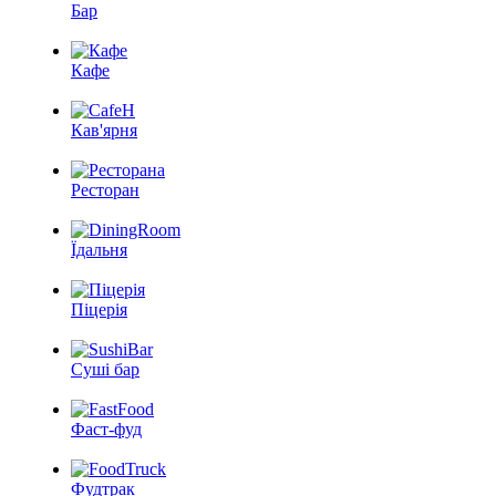
Бар
Кафе
Кав'ярня
Ресторан
Їдальня
Піцерія
Суші бар
Фаст-фуд
Фудтрак