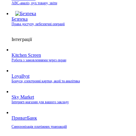
ABC-аналіз, рух товару, звіти
Безпека
Права доступу, небезпечні операції
Інтеграції
Kitchen Screen
Робота з замовленнями через екран
Loyallyst
Бонуси, електронні картки, акції та аналітика
Sky Market
Інтернет-магазин для вашого закладу
ПриватБанк
Синхронізація платіжних транзакцій