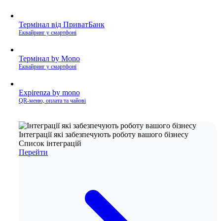
Термінал від ПриватБанк
Еквайринг у смартфоні
Термінал by Mono
Еквайринг у смартфоні
Expirenza by mono
QR-меню, оплата та чайові
Інтеграції які забезпечують роботу вашого бізнесу
Список інтеграцій
Перейти