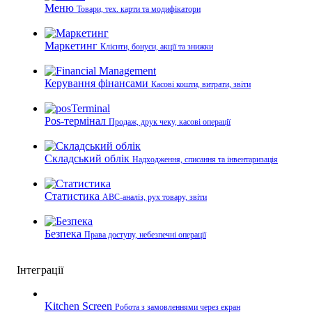
Меню
Товари, тех. карти та модифікатори
Маркетинг
Клієнти, бонуси, акції та знижки
Керування фінансами
Касові кошти, витрати, звіти
Pos-термінал
Продаж, друк чеку, касові операції
Складський облік
Надходження, списання та інвентаризація
Статистика
ABC-аналіз, рух товару, звіти
Безпека
Права доступу, небезпечні операції
Інтеграції
Kitchen Screen
Робота з замовленнями через екран