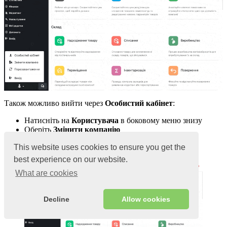
Також можливо вийти через
Особистий кабінет
:
Натисніть на
Користувача
в боковому меню знизу
Оберіть
Змінити компанію
Натисніть на
Користувача
справа зверху
This website uses cookies to ensure you get the
Оберіть
Вийти
та підтвердіть
best experience on our website.
What are cookies
Decline
Allow cookies