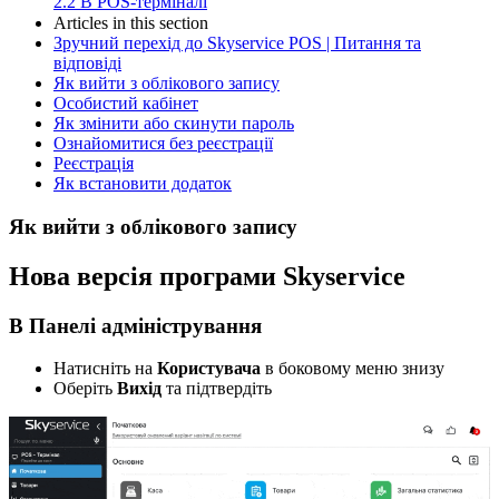
2.2
В POS-терміналі
Articles in this section
Зручний перехід до Skyservice POS | Питання та
відповіді
Як вийти з облікового запису
Особистий кабінет
Як змінити або скинути пароль
Ознайомитися без реєстрації
Реєстрація
Як встановити додаток
Як вийти з облікового запису
Нова версія програми Skyservice
В Панелі адміністрування
Натисніть на
Користувача
в боковому меню знизу
Оберіть
Вихід
та підтвердіть