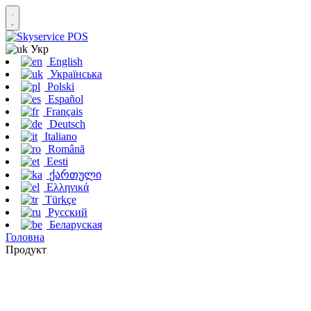
Укр
English
Українська
Polski
Español
Français
Deutsch
Italiano
Română
Eesti
ქართული
Ελληνικά
Türkçe
Русский
Беларуская
Головна
Продукт