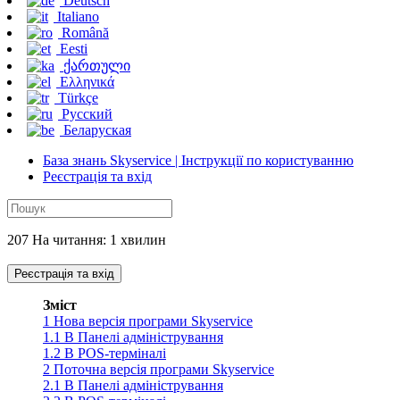
Deutsch
Italiano
Română
Eesti
ქართული
Ελληνικά
Türkçe
Русский
Беларуская
База знань Skyservice | Інструкції по користуванню
Реєстрація та вхід
207 На читання: 1 хвилин
Реєстрація та вхід
Зміст
1
Нова версія програми Skyservice
1.1
В Панелі адміністрування
1.2
В POS-терміналі
2
Поточна версія програми Skyservice
2.1
В Панелі адміністрування