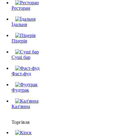
Ресторан
Їдальня
Піцерія
Суші бар
Фаст-фуд
Фудтрак
Кал'янна
Торгівля