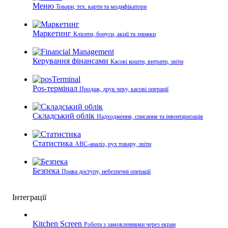
Меню
Товари, тех. карти та модифікатори
Маркетинг
Клієнти, бонуси, акції та знижки
Керування фінансами
Касові кошти, витрати, звіти
Pos-термінал
Продаж, друк чеку, касові операції
Складський облік
Надходження, списання та інвентаризація
Статистика
ABC-аналіз, рух товару, звіти
Безпека
Права доступу, небезпечні операції
Інтеграції
Kitchen Screen
Робота з замовленнями через екран