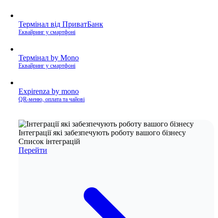
Термінал від ПриватБанк
Еквайринг у смартфоні
Термінал by Mono
Еквайринг у смартфоні
Expirenza by mono
QR-меню, оплата та чайові
Інтеграції які забезпечують роботу вашого бізнесу
Список інтеграцій
Перейти