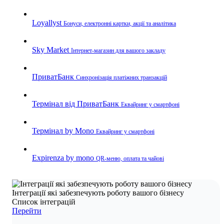
Loyallyst
Бонуси, електронні картки, акції та аналітика
Sky Market
Інтернет-магазин для вашого закладу
ПриватБанк
Синхронізація платіжних транзакцій
Термінал від ПриватБанк
Еквайринг у смартфоні
Термінал by Mono
Еквайринг у смартфоні
Expirenza by mono
QR-меню, оплата та чайові
Інтеграції які забезпечують роботу вашого бізнесу
Список інтеграцій
Перейти