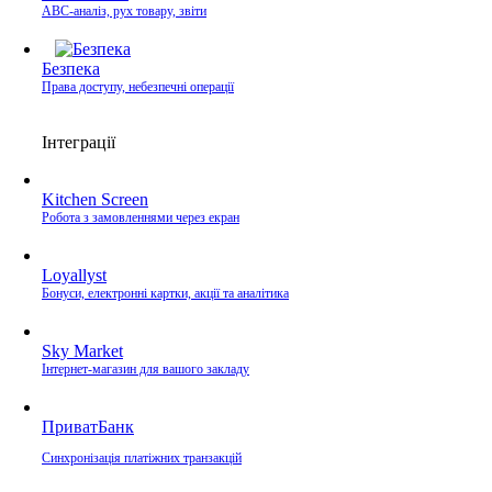
ABC-аналіз, рух товару, звіти
Безпека
Права доступу, небезпечні операції
Інтеграції
Kitchen Screen
Робота з замовленнями через екран
Loyallyst
Бонуси, електронні картки, акції та аналітика
Sky Market
Інтернет-магазин для вашого закладу
ПриватБанк
Синхронізація платіжних транзакцій