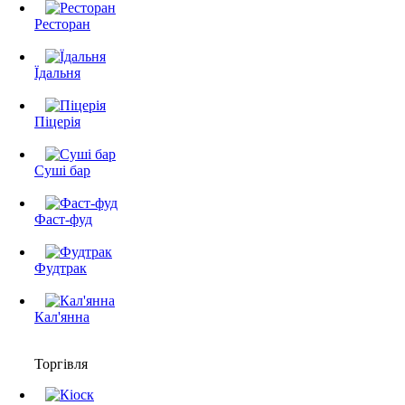
Ресторан
Їдальня
Піцерія
Суші бар
Фаст-фуд
Фудтрак
Кал'янна
Торгівля