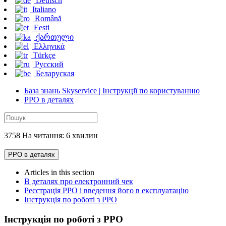
Deutsch
Italiano
Română
Eesti
ქართული
Ελληνικά
Türkçe
Русский
Беларуская
База знань Skyservice | Інструкції по користуванню
РРО в деталях
3758 На читання: 6 хвилин
РРО в деталях
Articles in this section
В деталях про електронний чек
Реєстрація РРО і введення його в експлуатацію
Інструкція по роботі з РРО
Інструкція по роботі з РРО