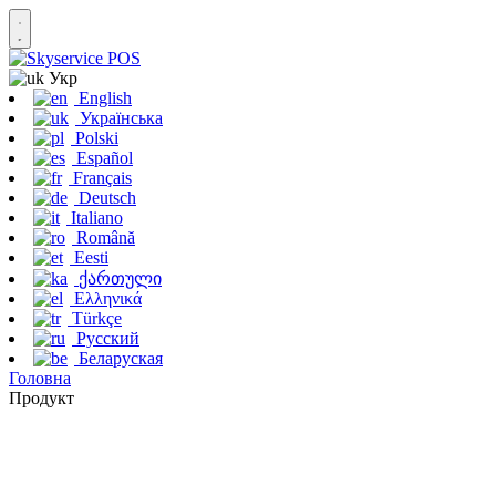
Укр
English
Українська
Polski
Español
Français
Deutsch
Italiano
Română
Eesti
ქართული
Ελληνικά
Türkçe
Русский
Беларуская
Головна
Продукт