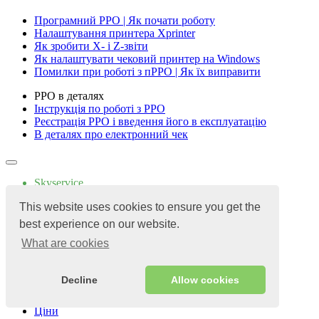
Програмний РРО | Як почати роботу
Налаштування принтера Xprinter
Як зробити X- і Z-звіти
Як налаштувати чековий принтер на Windows
Помилки при роботі з пРРО | Як їх виправити
РРО в деталях
Інструкція по роботі з РРО
Реєстрація РРО і введення його в експлуатацію
В деталях про електронний чек
Skyservice
Головна
This website uses cookies to ensure you get the
Продукт
Автоматизація
best experience on our website.
Кафе
What are cookies
Кав'ярня
Фудтрак
Кал'янна
Decline
Allow cookies
Пекарня
Кондитерська
Ціни