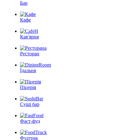
Бар
Кафе
Кав'ярня
Ресторан
Їдальня
Піцерія
Суші бар
Фаст-фуд
Фудтрак