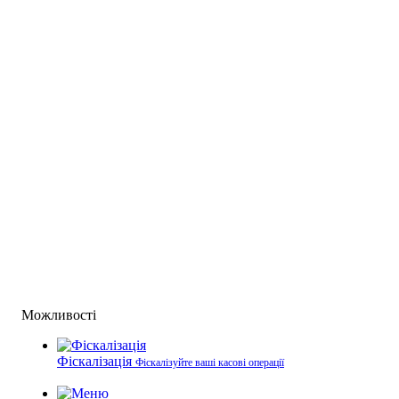
Можливості
Фіскалізація
Фіскалізуйте ваші касові операції