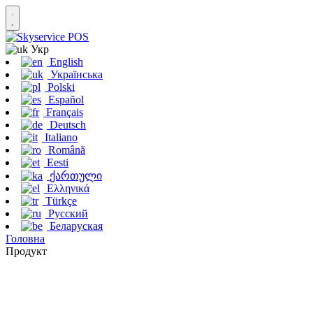
Укр
English
Українська
Polski
Español
Français
Deutsch
Italiano
Română
Eesti
ქართული
Ελληνικά
Türkçe
Русский
Беларуская
Головна
Продукт