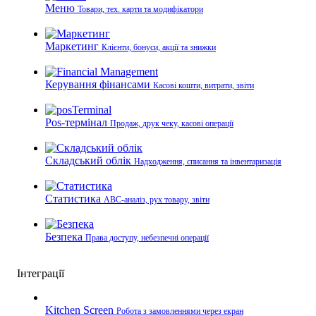
Меню
Товари, тех. карти та модифікатори
Маркетинг
Клієнти, бонуси, акції та знижки
Керування фінансами
Касові кошти, витрати, звіти
Pos-термінал
Продаж, друк чеку, касові операції
Складський облік
Надходження, списання та інвентаризація
Статистика
ABC-аналіз, рух товару, звіти
Безпека
Права доступу, небезпечні операції
Інтеграції
Kitchen Screen
Робота з замовленнями через екран