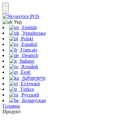
Укр
English
Українська
Polski
Español
Français
Deutsch
Italiano
Română
Eesti
ქართული
Ελληνικά
Türkçe
Русский
Беларуская
Головна
Продукт