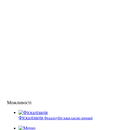
Можливості
Фіскалізація
Фіскалізуйте ваші касові операції