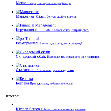
Меню
Товари, тех. карти та модифікатори
Маркетинг
Клієнти, бонуси, акції та знижки
Керування фінансами
Касові кошти, витрати, звіти
Pos-термінал
Продаж, друк чеку, касові операції
Складський облік
Надходження, списання та інвентаризація
Статистика
ABC-аналіз, рух товару, звіти
Безпека
Права доступу, небезпечні операції
Інтеграції
Kitchen Screen
Робота з замовленнями через екран