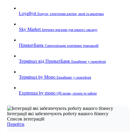
Loyallyst
Бонуси, електронні картки, акції та аналітика
Sky Market
Інтернет-магазин для вашого закладу
ПриватБанк
Синхронізація платіжних транзакцій
Термінал від ПриватБанк
Еквайринг у смартфоні
Термінал by Mono
Еквайринг у смартфоні
Expirenza by mono
QR-меню, оплата та чайові
Інтеграції які забезпечують роботу вашого бізнесу
Список інтеграцій
Перейти