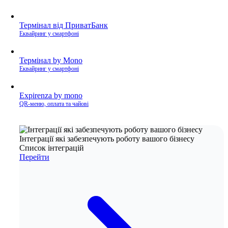
Термінал від ПриватБанк
Еквайринг у смартфоні
Термінал by Mono
Еквайринг у смартфоні
Expirenza by mono
QR-меню, оплата та чайові
Інтеграції які забезпечують роботу вашого бізнесу
Список інтеграцій
Перейти