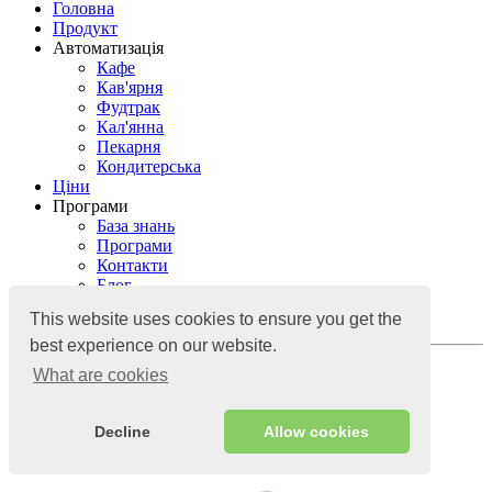
Головна
Продукт
Автоматизація
Кафе
Кав'ярня
Фудтрак
Кал'янна
Пекарня
Кондитерська
Ціни
Програми
База знань
Програми
Контакти
Блог
База знань
This website uses cookies to ensure you get the
Контакти
best experience on our website.
УВІЙТИ
What are cookies
Хмарна система обліку
Decline
Allow cookies