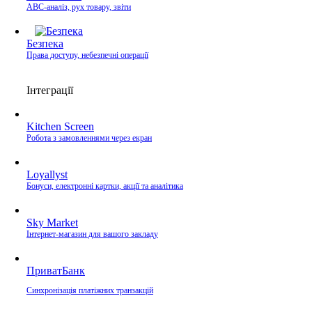
ABC-аналіз, рух товару, звіти
Безпека
Права доступу, небезпечні операції
Інтеграції
Kitchen Screen
Робота з замовленнями через екран
Loyallyst
Бонуси, електронні картки, акції та аналітика
Sky Market
Інтернет-магазин для вашого закладу
ПриватБанк
Синхронізація платіжних транзакцій