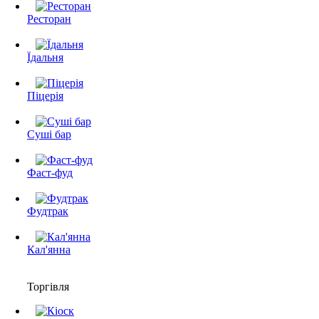
Ресторан
Їдальня
Піцерія
Суші бар
Фаст-фуд
Фудтрак
Кал'янна
Торгівля