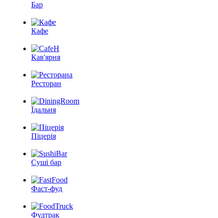
Бар
Кафе
Кав'ярня
Ресторан
Їдальня
Піцерія
Суші бар
Фаст-фуд
Фудтрак