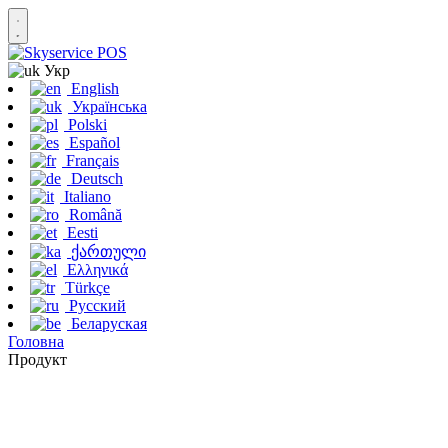
Укр
English
Українська
Polski
Español
Français
Deutsch
Italiano
Română
Eesti
ქართული
Ελληνικά
Türkçe
Русский
Беларуская
Головна
Продукт