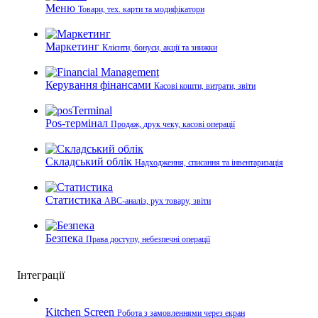
Меню
Товари, тех. карти та модифікатори
Маркетинг
Клієнти, бонуси, акції та знижки
Керування фінансами
Касові кошти, витрати, звіти
Pos-термінал
Продаж, друк чеку, касові операції
Складський облік
Надходження, списання та інвентаризація
Статистика
ABC-аналіз, рух товару, звіти
Безпека
Права доступу, небезпечні операції
Інтеграції
Kitchen Screen
Робота з замовленнями через екран