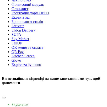
Чек по SMS
Фінансовий модуль
Стоп-лист
Реєстрація форм ПРРО
Екран в зал
Бронювання столів
Банкінг
Uklon Delivery
SUPA
Sky Market
SellUP
QR меню та оплата
QR Pay
Kitchen Screen
Glovo
Expirenza by mono
Ви не знайшли відповіді на ваше запитання, ми тут, щоб
допомогти
Пишіть нам
Skyservice