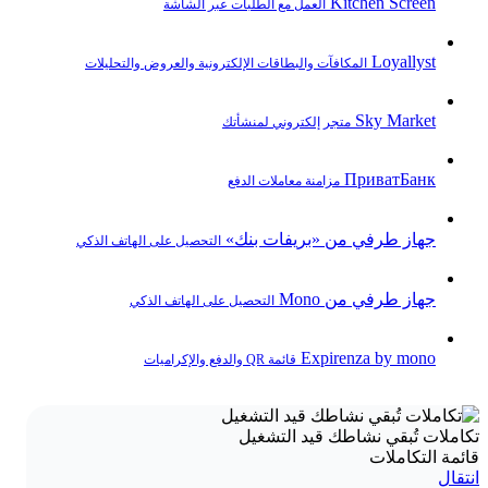
Kitchen Screen
العمل مع الطلبات عبر الشاشة
Loyallyst
المكافآت والبطاقات الإلكترونية والعروض والتحليلات
Sky Market
متجر إلكتروني لمنشأتك
ПриватБанк
مزامنة معاملات الدفع
جهاز طرفي من «بريفات بنك»
التحصيل على الهاتف الذكي
جهاز طرفي من Mono
التحصيل على الهاتف الذكي
Expirenza by mono
قائمة QR والدفع والإكراميات
تكاملات تُبقي نشاطك قيد التشغيل
قائمة التكاملات
انتقال