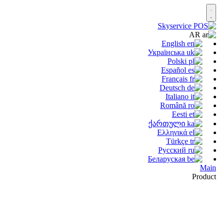
AR
English
Українська
Polski
Español
Français
Deutsch
Italiano
Română
Eesti
ქართული
Ελληνικά
Türkçe
Русский
Беларуская
Main
Product