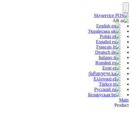
AR
English
Українська
Polski
Español
Français
Deutsch
Italiano
Română
Eesti
ქართული
Ελληνικά
Türkçe
Русский
Беларуская
Main
Product