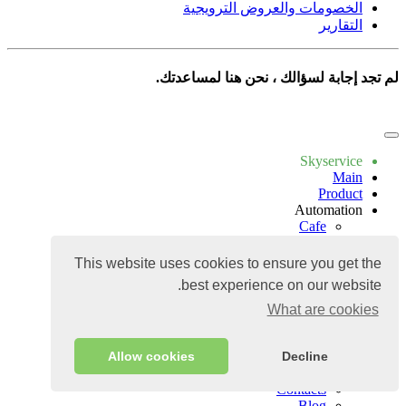
الخصومات والعروض الترويجية
التقارير
لم تجد إجابة لسؤالك ، نحن هنا لمساعدتك.
Write to us
Skyservice
Main
Product
Automation
Cafe
Coffee house
Foodtruck
This website uses cookies to ensure you get the
Hookah
best experience on our website.
Bakery
Confectionery
What are cookies
Prices
Apps
Guide
Allow cookies
Decline
Apps
Contacts
Blog