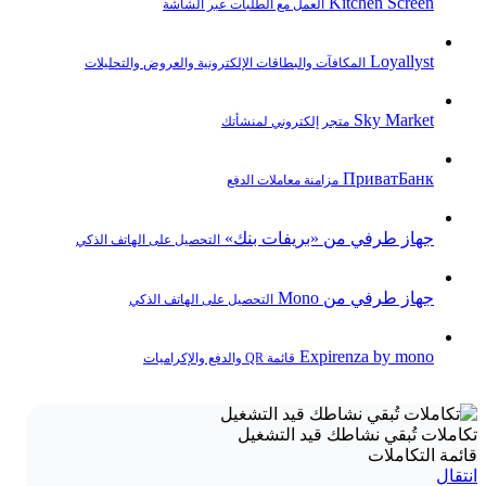
Kitchen Screen
العمل مع الطلبات عبر الشاشة
Loyallyst
المكافآت والبطاقات الإلكترونية والعروض والتحليلات
Sky Market
متجر إلكتروني لمنشأتك
ПриватБанк
مزامنة معاملات الدفع
جهاز طرفي من «بريفات بنك»
التحصيل على الهاتف الذكي
جهاز طرفي من Mono
التحصيل على الهاتف الذكي
Expirenza by mono
قائمة QR والدفع والإكراميات
تكاملات تُبقي نشاطك قيد التشغيل
قائمة التكاملات
انتقال