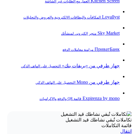
Kitchen Screen
العمل مع الطلبات عبر الشاشة
Loyallyst
المكافآت والبطاقات الإلكترونية والعروض والتحليلات
Sky Market
متجر إلكتروني لمنشأتك
ПриватБанк
مزامنة معاملات الدفع
جهاز طرفي من «بريفات بنك»
التحصيل على الهاتف الذكي
جهاز طرفي من Mono
التحصيل على الهاتف الذكي
Expirenza by mono
قائمة QR والدفع والإكراميات
تكاملات تُبقي نشاطك قيد التشغيل
قائمة التكاملات
انتقال