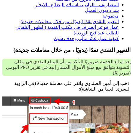
المصاريف – الراتب ، استلام البضائع ، الإيجار
سداد ديون العميل
مجموعة
التغيير النقدي نقدًا (يدويًا ، من خلال معاملات جديدة)
عمل فواتير الصرف في مكتب النقدية (الظهور التلقائي
للطلب عند فتح الوردية)
كيفية عمل عائد مالي وحذف شيك
التغيير النقدي نقدًا (يدويًا ، من خلال معاملات جديدة)
يعد إيداع الخدمة ضروريًا للتأكد من أن المبلغ النقدي في مكان
التسوية يتوافق مع مبلغ الأموال المشار إليه في تقرير PPO اليومي
(تقرير X)
اذهب إلى أمين الصندوق وانقر على معاملة جديدة (في الزاوية
اليسرى العليا من الشاشة):