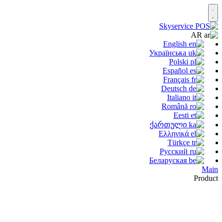
AR
English
Українська
Polski
Español
Français
Deutsch
Italiano
Română
Eesti
ქართული
Ελληνικά
Türkçe
Русский
Беларуская
Main
Product