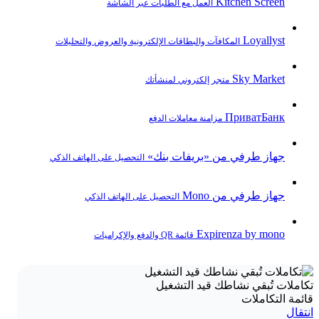
Kitchen Screen
العمل مع الطلبات عبر الشاشة
Loyallyst
المكافآت والبطاقات الإلكترونية والعروض والتحليلات
Sky Market
متجر إلكتروني لمنشأتك
ПриватБанк
مزامنة معاملات الدفع
جهاز طرفي من «بريفات بنك»
التحصيل على الهاتف الذكي
جهاز طرفي من Mono
التحصيل على الهاتف الذكي
Expirenza by mono
قائمة QR والدفع والإكراميات
تكاملات تُبقي نشاطك قيد التشغيل
قائمة التكاملات
انتقال