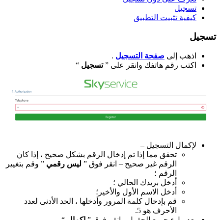
تسجيل
كيفية تثبيت التطبيق
تسجيل
اذهب إلى
صفحة التسجيل
.
اكتب رقم هاتفك وانقر على ”
تسجيل
“
لإكمال التسجيل –
تحقق مما إذا تم إدخال الرقم بشكل صحيح ، إذا كان
الرقم غير صحيح – انقر فوق ”
ليس رقمي
” وقم بتغيير
الرقم ؛
أدخل بريدك الحالي ؛
أدخل الاسم الأول والأخير؛
قم بإدخال كلمة المرور وأدخلها ، الحد الأدنى لعدد
الأحرف هو 5.
بعد ملء جميع الحقول ، انقر فوق ”
إكمال
“.