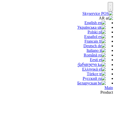
AR
English
Українська
Polski
Español
Français
Deutsch
Italiano
Română
Eesti
ქართული
Ελληνικά
Türkçe
Русский
Беларуская
Main
Product