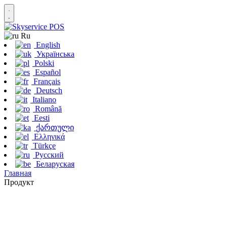
Ru
English
Українська
Polski
Español
Français
Deutsch
Italiano
Română
Eesti
ქართული
Ελληνικά
Türkçe
Русский
Беларуская
Главная
Продукт