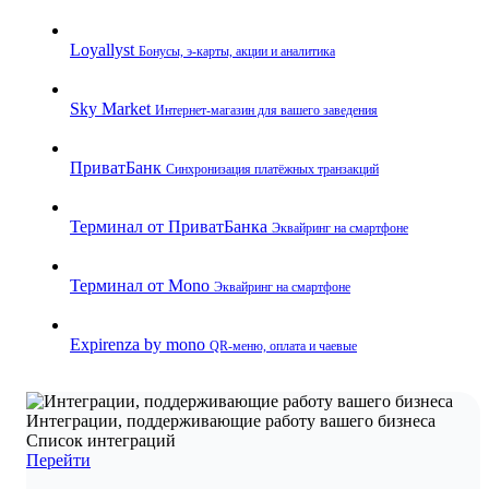
Loyallyst
Бонусы, э‑карты, акции и аналитика
Sky Market
Интернет‑магазин для вашего заведения
ПриватБанк
Синхронизация платёжных транзакций
Терминал от ПриватБанка
Эквайринг на смартфоне
Терминал от Mono
Эквайринг на смартфоне
Expirenza by mono
QR‑меню, оплата и чаевые
Интеграции, поддерживающие работу вашего бизнеса
Список интеграций
Перейти