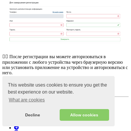
☝🏻 После регистрации вы можете авторизоваться в
приложении с любого устройства через браузерную версию
или установить приложение на устройство и авторизоваться с
него.
☝🏻 Авторизируйтесь в программе всего в один клик,
This website uses cookies to ensure you get the
перейдите по
ссылке
для ознакомления.
best experience on our website.
What are cookies
Просмотры:
27814
Опубликовано:
4 января 2020
Последнее обновление:
1 февраля 2023;
Decline
Allow cookies