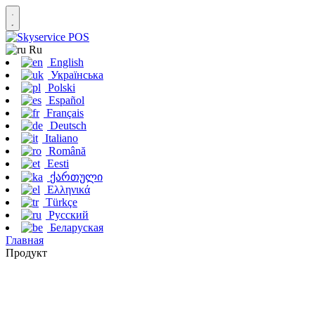
Ru
English
Українська
Polski
Español
Français
Deutsch
Italiano
Română
Eesti
ქართული
Ελληνικά
Türkçe
Русский
Беларуская
Главная
Продукт