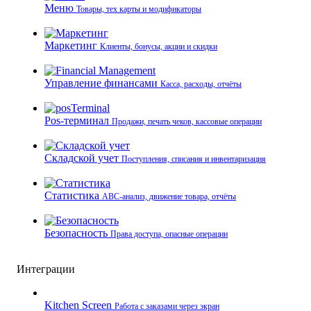
Меню
Товары, тех карты и модификаторы
Маркетинг
Клиенты, бонусы, акции и скидки
Управление финансами
Касса, расходы, отчёты
Pos-терминал
Продажи, печать чеков, кассовые операции
Складской учет
Поступления, списания и инвентаризация
Статистика
ABC-анализ, движение товара, отчёты
Безопасность
Права доступа, опасные операции
Интеграции
Kitchen Screen
Работа с заказами через экран