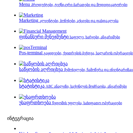
Menu
პროდუქტები, ტექნიკური ბარათები და მოდიფიკატორები
Marketing
კლიენტები, ბონუსები, აქციები და ფასდაკლება
ფინანსური მენეჯმენტი
საფულე, ხარჯები, ანგარიშები
Pos-terminal
გაყიდვები, ქვითრების ბეჭდვა, სალაროს ოპერაციებ
საწყობის აღრიცხვა
შემოსვლები, ჩამოწერა და ინვენტარიზაც
სტატისტიკა
ABC ანალიზი, საქონლის მოძრაობა, ანგარიშები
უსაფრთხოება
წვდომის უფლება, სახიფათო ოპერაციები
ინტეგრაცია