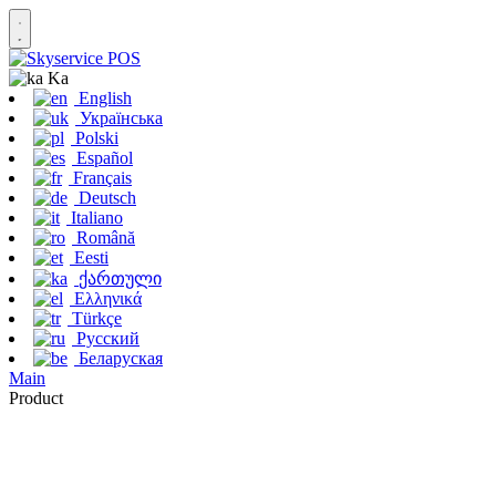
Ka
English
Українська
Polski
Español
Français
Deutsch
Italiano
Română
Eesti
ქართული
Ελληνικά
Türkçe
Русский
Беларуская
Main
Product