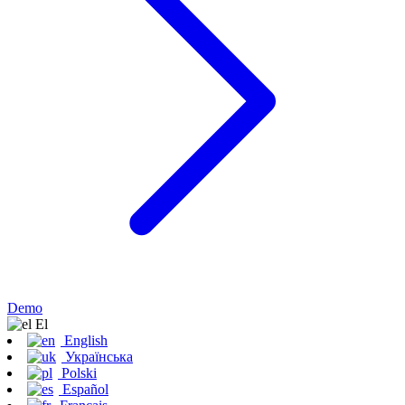
Demo
Εl
English
Українська
Polski
Español