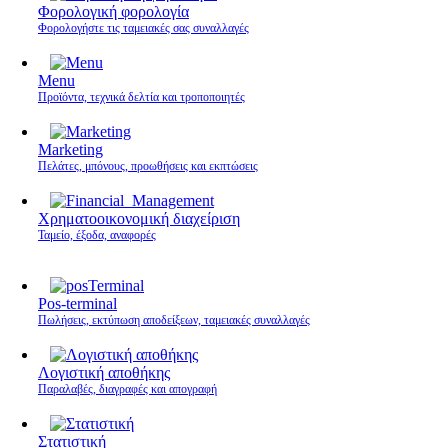
Φορολογική φορολογία
Φορολογήστε τις ταμειακές σας συναλλαγές
Menu
Προϊόντα, τεχνικά δελτία και τροποποιητές
Marketing
Πελάτες, μπόνους, προωθήσεις και εκπτώσεις
Χρηματοοικονομική διαχείριση
Ταμείο, έξοδα, αναφορές
Pos-terminal
Πωλήσεις, εκτύπωση αποδείξεων, ταμειακές συναλλαγές
Λογιστική αποθήκης
Παραλαβές, διαγραφές και απογραφή
Στατιστική