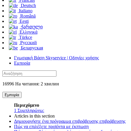
Français
Deutsch
Italiano
Română
Eesti
ქართული
Ελληνικά
Türkçe
Русский
Беларуская
Γνωσιακή Βάση Skyservice | Οδηγίες χρήσης
Εμπορία
16996 На читання: 2 хвилин
Εμπορία
Περιεχόμενο
1
Συμπληρώνω:
Articles in this section
Δημιουργήστε ένα πρόγραμμα επιβράβευσης επιβράβευσης
Πώς να επιλέξετε προϊόντα με έκπτωση