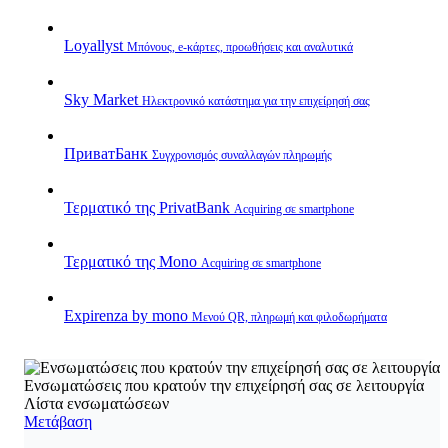
Loyallyst
Μπόνους, e‑κάρτες, προωθήσεις και αναλυτικά
Sky Market
Ηλεκτρονικό κατάστημα για την επιχείρησή σας
ПриватБанк
Συγχρονισμός συναλλαγών πληρωμής
Τερματικό της PrivatBank
Acquiring σε smartphone
Τερματικό της Mono
Acquiring σε smartphone
Expirenza by mono
Μενού QR, πληρωμή και φιλοδωρήματα
Ενσωματώσεις που κρατούν την επιχείρησή σας σε λειτουργία
Λίστα ενσωματώσεων
Μετάβαση