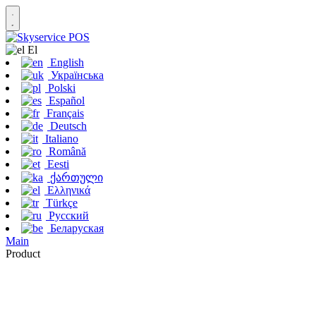
Εl
English
Українська
Polski
Español
Français
Deutsch
Italiano
Română
Eesti
ქართული
Ελληνικά
Türkçe
Русский
Беларуская
Main
Product