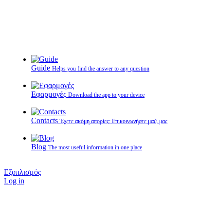
Guide
Helps you find the answer to any question
Εφαρμογές
Download the app to your device
Contacts
Έχετε ακόμη απορίες; Επικοινωνήστε μαζί μας
Blog
The most useful information in one place
Εξοπλισμός
Log in