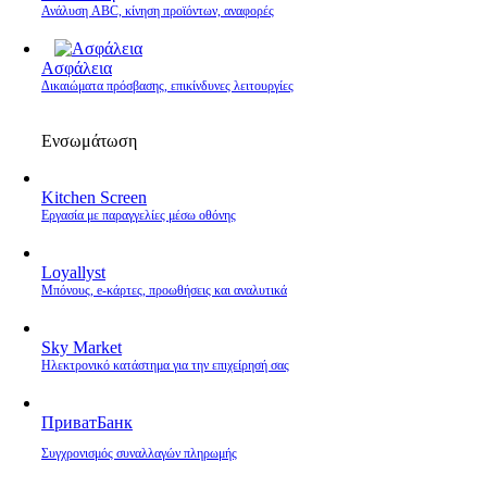
Ανάλυση ABC, κίνηση προϊόντων, αναφορές
Ασφάλεια
Δικαιώματα πρόσβασης, επικίνδυνες λειτουργίες
Ενσωμάτωση
Kitchen Screen
Εργασία με παραγγελίες μέσω οθόνης
Loyallyst
Μπόνους, e‑κάρτες, προωθήσεις και αναλυτικά
Sky Market
Ηλεκτρονικό κατάστημα για την επιχείρησή σας
ПриватБанк
Συγχρονισμός συναλλαγών πληρωμής