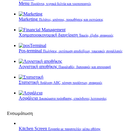
Menu
Προϊόντα, τεχνικά δελτία και τροποποιητές
Marketing
Πελάτες, μπόνους, προωθήσεις και εκπτώσεις
Χρηματοοικονομική διαχείριση
Ταμείο, έξοδα, αναφορές
Pos-terminal
Πωλήσεις, εκτύπωση αποδείξεων, ταμειακές συναλλαγές
Λογιστική αποθήκης
Παραλαβές, διαγραφές και απογραφή
Στατιστική
Ανάλυση ABC, κίνηση προϊόντων, αναφορές
Ασφάλεια
Δικαιώματα πρόσβασης, επικίνδυνες λειτουργίες
Ενσωμάτωση
Kitchen Screen
Εργασία με παραγγελίες μέσω οθόνης