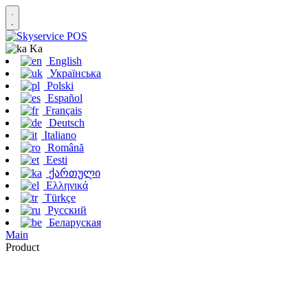
Ka
English
Українська
Polski
Español
Français
Deutsch
Italiano
Română
Eesti
ქართული
Ελληνικά
Türkçe
Русский
Беларуская
Main
Product