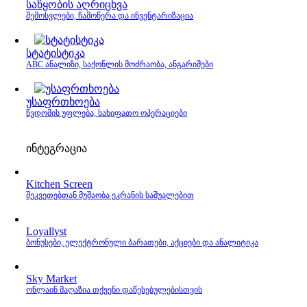
საწყობის აღრიცხვა
შემოსვლები, ჩამოწერა და ინვენტარიზაცია
სტატისტიკა
ABC ანალიზი, საქონლის მოძრაობა, ანგარიშები
უსაფრთხოება
წვდომის უფლება, სახიფათო ოპერაციები
ინტეგრაცია
Kitchen Screen
შეკვეთებთან მუშაობა ეკრანის საშუალებით
Loyallyst
ბონუსები, ელექტრონული ბარათები, აქციები და ანალიტიკა
Sky Market
ონლაინ მაღაზია თქვენი დაწესებულებისთვის