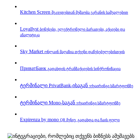
Kitchen Screen
შეკვეთებთან მუშაობა ეკრანის საშუალებით
Loyallyst
ბონუსები, ელექტრონული ბარათები, აქციები და
ანალიტიკა
Sky Market
ონლაინ მაღაზია თქვენი დაწესებულებისთვის
ПриватБанк
გადახდის ტრანზაქციების სინქრონიზაცია
ტერმინალი PrivatBank‑ისაგან
ექვაირინგი სმარტფონზე
ტერმინალი Mono‑საგან
ექვაირინგი სმარტფონზე
Expirenza by mono
QR მენიუ, გადახდა და ჩაის ფული