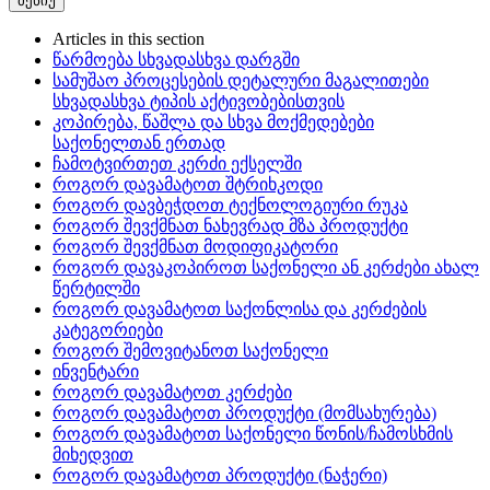
მენიუ
Articles in this section
წარმოება სხვადასხვა დარგში
სამუშაო პროცესების დეტალური მაგალითები
სხვადასხვა ტიპის აქტივობებისთვის
კოპირება, წაშლა და სხვა მოქმედებები
საქონელთან ერთად
ჩამოტვირთეთ კერძი ექსელში
როგორ დავამატოთ შტრიხკოდი
როგორ დავბეჭდოთ ტექნოლოგიური რუკა
როგორ შევქმნათ ნახევრად მზა პროდუქტი
როგორ შევქმნათ მოდიფიკატორი
როგორ დავაკოპიროთ საქონელი ან კერძები ახალ
წერტილში
როგორ დავამატოთ საქონლისა და კერძების
კატეგორიები
როგორ შემოვიტანოთ საქონელი
ინვენტარი
როგორ დავამატოთ კერძები
როგორ დავამატოთ პროდუქტი (მომსახურება)
როგორ დავამატოთ საქონელი წონის/ჩამოსხმის
მიხედვით
როგორ დავამატოთ პროდუქტი (ნაჭერი)