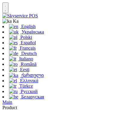
Ka
English
Українська
Polski
Español
Français
Deutsch
Italiano
Română
Eesti
ქართული
Ελληνικά
Türkçe
Русский
Беларуская
Main
Product