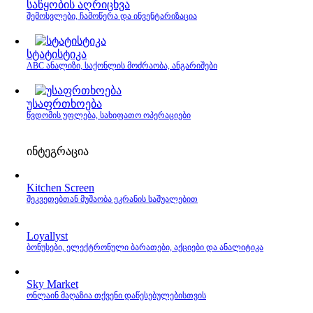
საწყობის აღრიცხვა
შემოსვლები, ჩამოწერა და ინვენტარიზაცია
სტატისტიკა
ABC ანალიზი, საქონლის მოძრაობა, ანგარიშები
უსაფრთხოება
წვდომის უფლება, სახიფათო ოპერაციები
ინტეგრაცია
Kitchen Screen
შეკვეთებთან მუშაობა ეკრანის საშუალებით
Loyallyst
ბონუსები, ელექტრონული ბარათები, აქციები და ანალიტიკა
Sky Market
ონლაინ მაღაზია თქვენი დაწესებულებისთვის