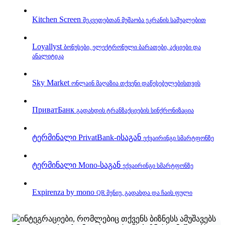
Kitchen Screen
შეკვეთებთან მუშაობა ეკრანის საშუალებით
Loyallyst
ბონუსები, ელექტრონული ბარათები, აქციები და
ანალიტიკა
Sky Market
ონლაინ მაღაზია თქვენი დაწესებულებისთვის
ПриватБанк
გადახდის ტრანზაქციების სინქრონიზაცია
ტერმინალი PrivatBank‑ისაგან
ექვაირინგი სმარტფონზე
ტერმინალი Mono‑საგან
ექვაირინგი სმარტფონზე
Expirenza by mono
QR მენიუ, გადახდა და ჩაის ფული