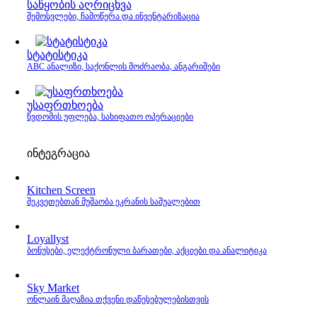
საწყობის აღრიცხვა
შემოსვლები, ჩამოწერა და ინვენტარიზაცია
სტატისტიკა
ABC ანალიზი, საქონლის მოძრაობა, ანგარიშები
უსაფრთხოება
წვდომის უფლება, სახიფათო ოპერაციები
ინტეგრაცია
Kitchen Screen
შეკვეთებთან მუშაობა ეკრანის საშუალებით
Loyallyst
ბონუსები, ელექტრონული ბარათები, აქციები და ანალიტიკა
Sky Market
ონლაინ მაღაზია თქვენი დაწესებულებისთვის