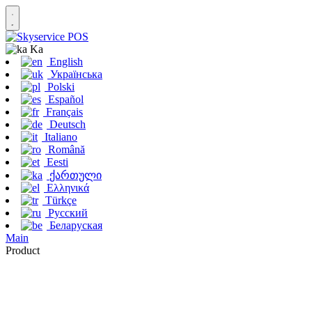
Ka
English
Українська
Polski
Español
Français
Deutsch
Italiano
Română
Eesti
ქართული
Ελληνικά
Türkçe
Русский
Беларуская
Main
Product