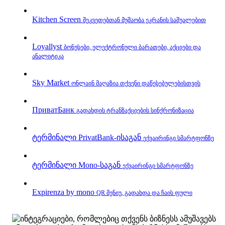
Kitchen Screen
შეკვეთებთან მუშაობა ეკრანის საშუალებით
Loyallyst
ბონუსები, ელექტრონული ბარათები, აქციები და
ანალიტიკა
Sky Market
ონლაინ მაღაზია თქვენი დაწესებულებისთვის
ПриватБанк
გადახდის ტრანზაქციების სინქრონიზაცია
ტერმინალი PrivatBank‑ისაგან
ექვაირინგი სმარტფონზე
ტერმინალი Mono‑საგან
ექვაირინგი სმარტფონზე
Expirenza by mono
QR მენიუ, გადახდა და ჩაის ფული