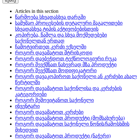
მენიუ
Articles in this section
წარმოება სხვადასხვა დარგში
სამუშაო პროცესების დეტალური მაგალითები
სხვადასხვა ტიპის აქტივობებისთვის
კოპირება, წაშლა და სხვა მოქმედებები
საქონელთან ერთად
ჩამოტვირთეთ კერძი ექსელში
როგორ დავამატოთ შტრიხკოდი
როგორ დავბეჭდოთ ტექნოლოგიური რუკა
როგორ შევქმნათ ნახევრად მზა პროდუქტი
როგორ შევქმნათ მოდიფიკატორი
როგორ დავაკოპიროთ საქონელი ან კერძები ახალ
წერტილში
როგორ დავამატოთ საქონლისა და კერძების
კატეგორიები
როგორ შემოვიტანოთ საქონელი
ინვენტარი
როგორ დავამატოთ კერძები
როგორ დავამატოთ პროდუქტი (მომსახურება)
როგორ დავამატოთ საქონელი წონის/ჩამოსხმის
მიხედვით
როგორ დავამატოთ პროდუქტი (ნაჭერი)