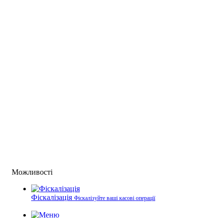
Можливості
Фіскалізація
Фіскалізуйте ваші касові операції