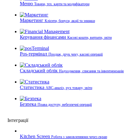
Меню
Товари, тех. карти та модифікатори
Маркетинг
Клієнти, бонуси, акції та знижки
Керування фінансами
Касові кошти, витрати, звіти
Pos-термінал
Продаж, друк чеку, касові операції
Складський облік
Надходження, списання та інвентаризація
Статистика
ABC-аналіз, рух товару, звіти
Безпека
Права доступу, небезпечні операції
Інтеграції
Kitchen Screen
Робота з замовленнями через екран