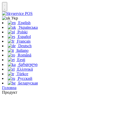
Укр
English
Українська
Polski
Español
Français
Deutsch
Italiano
Română
Eesti
ქართული
Ελληνικά
Türkçe
Русский
Беларуская
Головна
Продукт