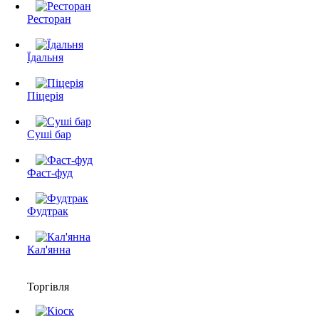
Ресторан
Їдальня
Піцерія
Суші бар
Фаст-фуд
Фудтрак
Кал'янна
Торгівля