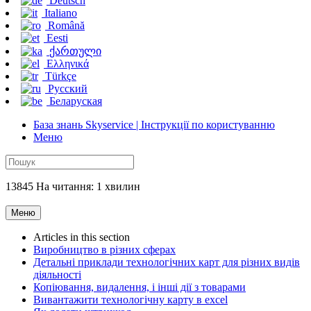
Deutsch
Italiano
Română
Eesti
ქართული
Ελληνικά
Türkçe
Русский
Беларуская
База знань Skyservice | Інструкції по користуванню
Меню
13845 На читання: 1 хвилин
Меню
Articles in this section
Виробництво в різних сферах
Детальні приклади технологічних карт для різних видів
діяльності
Копіювання, видалення, і інші дії з товарами
Вивантажити технологічну карту в excel