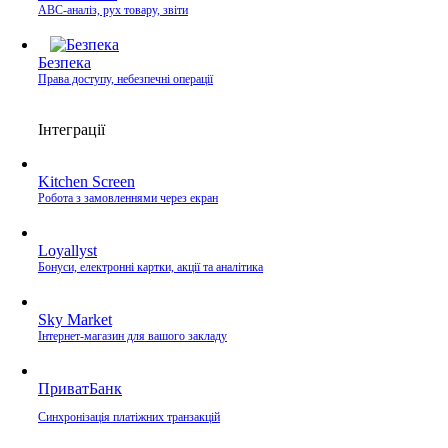
ABC-аналіз, рух товару, звіти
Безпека
Права доступу, небезпечні операції
Інтеграції
Kitchen Screen
Робота з замовленнями через екран
Loyallyst
Бонуси, електронні картки, акції та аналітика
Sky Market
Інтернет-магазин для вашого закладу
ПриватБанк
Синхронізація платіжних транзакцій