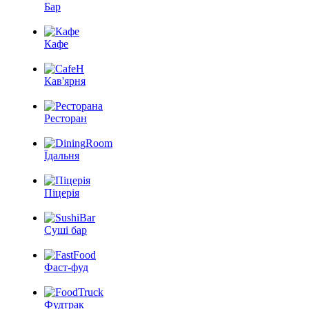
Бар
Кафе
Кав'ярня
Ресторан
Їдальня
Піцерія
Суші бар
Фаст-фуд
Фудтрак