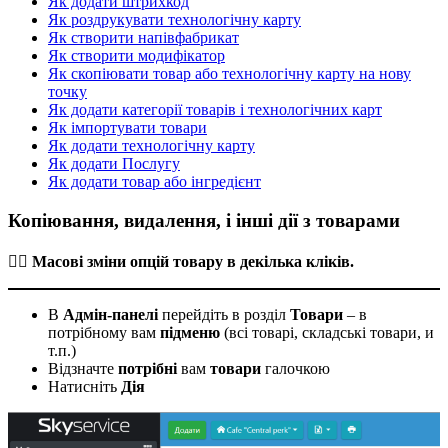
Як додати штрихкод
Як роздрукувати технологічну карту
Як створити напівфабрикат
Як створити модифікатор
Як скопіювати товар або технологічну карту на нову
точку
Як додати категорії товарів і технологічних карт
Як імпортувати товари
Як додати технологічну карту
Як додати Послугу
Як додати товар або інгредієнт
Копіювання, видалення, і інші дії з товарами
☝🏼 Масові зміни опцій товару в декілька кліків.
В
Адмін-панелі
перейдіть в розділ
Товари
– в
потрібному вам
підменю
(всі товарі, складські товари, и
т.п.)
Відзначте
потрібні
вам
товари
галочкою
Натисніть
Дія