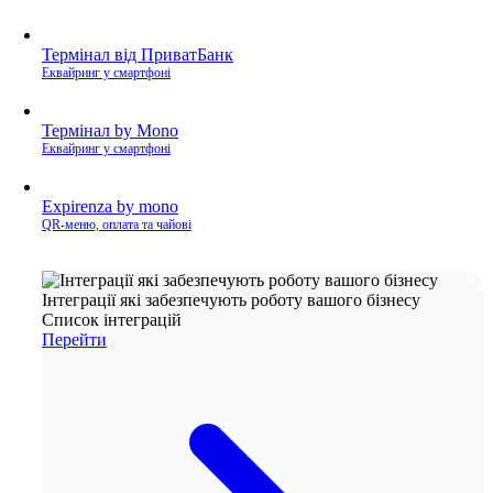
Термінал від ПриватБанк
Еквайринг у смартфоні
Термінал by Mono
Еквайринг у смартфоні
Expirenza by mono
QR-меню, оплата та чайові
Інтеграції які забезпечують роботу вашого бізнесу
Список інтеграцій
Перейти