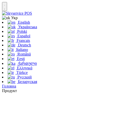
Укр
English
Українська
Polski
Español
Français
Deutsch
Italiano
Română
Eesti
ქართული
Ελληνικά
Türkçe
Русский
Беларуская
Головна
Продукт