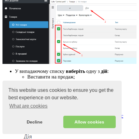
У випадаючому списку
виберіть
одну з
дій
:
Виставити на продаж;
Прибрати з продажу;
Змінити категорію;
This website uses cookies to ensure you get the
Змінити цех;
best experience on our website.
Змінити податок;
Копіювати;
What are cookies
Видалити;
Друкування етикеток ( у випадку,
якщо
у вас
додане налаштування принтера в програму)
Decline
Allow cookies