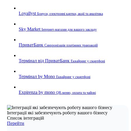
Loyallyst
Бонуси, електронні картки, акції та аналітика
Sky Market
Інтернет-магазин для вашого закладу
ПриватБанк
Синхронізація платіжних транзакцій
Термінал від ПриватБанк
Еквайринг у смартфоні
Термінал by Mono
Еквайринг у смартфоні
Expirenza by mono
QR-меню, оплата та чайові
Інтеграції які забезпечують роботу вашого бізнесу
Список інтеграцій
Перейти