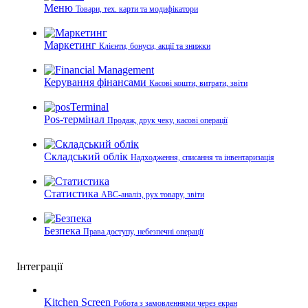
Меню
Товари, тех. карти та модифікатори
Маркетинг
Клієнти, бонуси, акції та знижки
Керування фінансами
Касові кошти, витрати, звіти
Pos-термінал
Продаж, друк чеку, касові операції
Складський облік
Надходження, списання та інвентаризація
Статистика
ABC-аналіз, рух товару, звіти
Безпека
Права доступу, небезпечні операції
Інтеграції
Kitchen Screen
Робота з замовленнями через екран