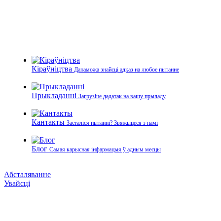
Кіраўніцтва
Дапаможа знайсці адказ на любое пытанне
Прыкладанні
Загрузіце дадатак на вашу прыладу
Кантакты
Засталіся пытанні? Звяжыцеся з намі
Блог
Самая карысная інфармацыя ў адным месцы
Абсталяванне
Увайсці