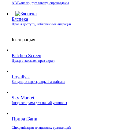
ABC-аналіз, рух тавару, справаздачы
Бяспека
Правы доступу, небяспечныя аперацыі
Інтэграцыя
Kitchen Screen
Праца з заказамі праз экран
Loyallyst
Бонусы, э‑карты, акцыі і аналітыка
Sky Market
Інтэрнэт‑крама для вашай установы
ПриватБанк
Сінхранізацыя плацежных транзакцый