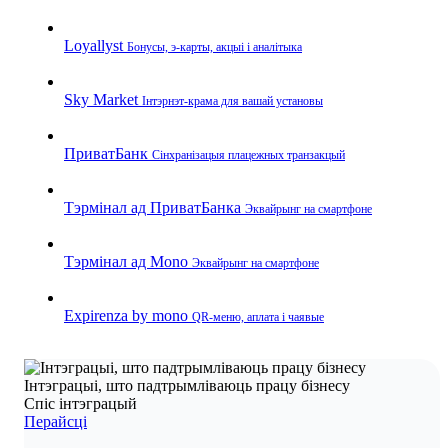
Loyallyst
Бонусы, э‑карты, акцыі і аналітыка
Sky Market
Інтэрнэт‑крама для вашай установы
ПриватБанк
Сінхранізацыя плацежных транзакцый
Тэрмінал ад ПриватБанка
Эквайрынг на смартфоне
Тэрмінал ад Mono
Эквайрынг на смартфоне
Expirenza by mono
QR‑меню, аплата і чаявые
Інтэграцыі, што падтрымліваюць працу бізнесу
Спіс інтэграцый
Перайсці