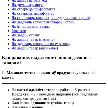
Як дадаць штрых-код
Як друкаваць посуд
Як стварыць паўфабрыкат
Як стварыць мадыфікатар
Як скапіяваць тавары ці посуд да новага пункту
Як дадаваць катэгорыі тавараў і страў
Як імпартаваць тавары
Інвентар
Як дадаць страву
Як дадаць тавар (паслугу)
Як дадаваць тавары па вазе/ разліву
Як дадаць тавар (адзінкавы)
Капіраванне, выдаленне і іншыя дзеянні з
таварамі
☝🏼Масавыя змены варыянтаў прадукцыі ў некалькі
клікаў.
На
панэлі адміністратара
перайдзіце ў раздзел
Прадукты
– у неабходнае
падменю
(уся прадукцыя,
складская прадукцыя і г.д.)
Калі ласка,
адзначце
патрэбны
тавар
Націсніце
Дзеянне