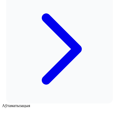
Аўтаматызацыя