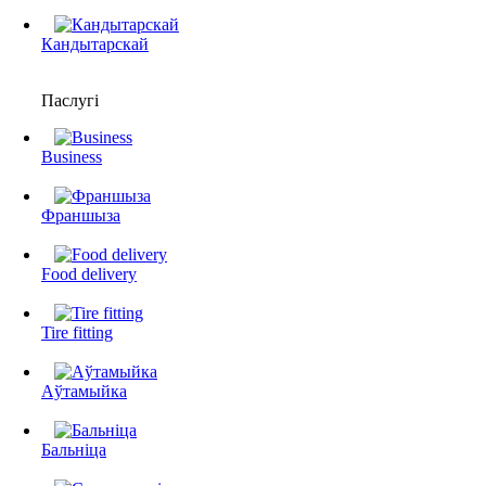
Кандытарскай
Паслугі
Business
Франшыза
Food delivery
Tire fitting
Аўтамыйка
Бальніца