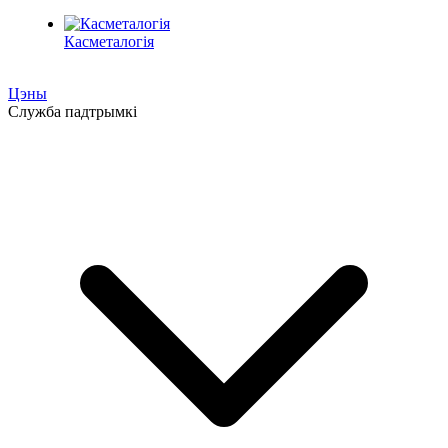
Касметалогія
Цэны
Служба падтрымкі