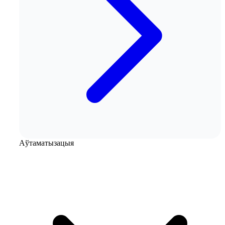
Аўтаматызацыя