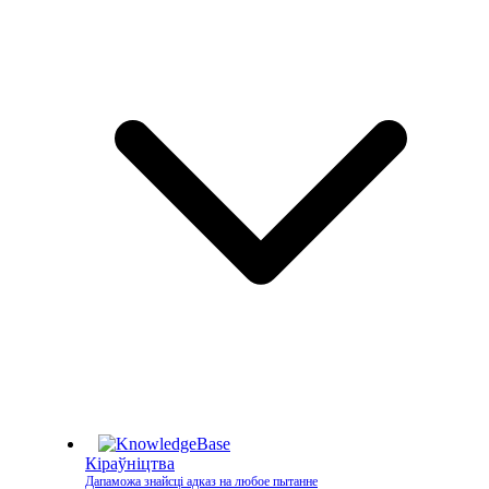
Кіраўніцтва
Дапаможа знайсці адказ на любое пытанне