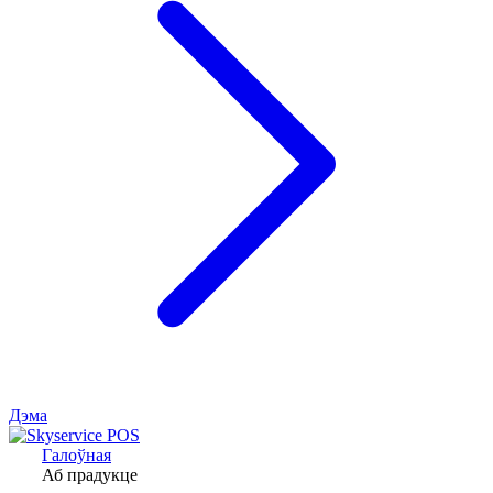
Дэма
Галоўная
Аб прадукце