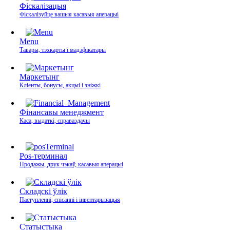
Фіскалізацыя
Фіскалізуйце вашыя касавыя аперацыі
Menu
Тавары, тэхкарты і мадэфікатары
Маркетынг
Кліенты, бонусы, акцыі і зніжкі
Фінансавы менеджмент
Каса, выдаткі, справаздачы
Pos-терминал
Продажы, друк чэкаў, касавыя аперацыі
Складскі ўлік
Паступленні, спісанні і інвентарызацыя
Статыстыка