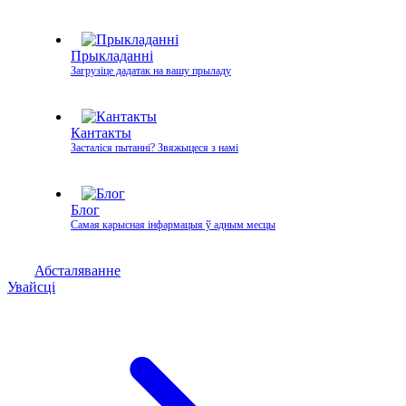
Прыкладанні
Загрузіце дадатак на вашу прыладу
Кантакты
Засталіся пытанні? Звяжыцеся з намі
Блог
Самая карысная інфармацыя ў адным месцы
Абсталяванне
Увайсці