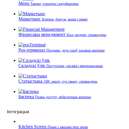
Menu
Тавары, тэхкарты і мадэфікатары
Маркетынг
Кліенты, бонусы, акцыі і зніжкі
Фінансавы менеджмент
Каса, выдаткі, справаздачы
Pos-терминал
Продажы, друк чэкаў, касавыя аперацыі
Складскі ўлік
Паступленні, спісанні і інвентарызацыя
Статыстыка
ABC-аналіз, рух тавару, справаздачы
Бяспека
Правы доступу, небяспечныя аперацыі
Інтэграцыя
Kitchen Screen
Праца з заказамі праз экран