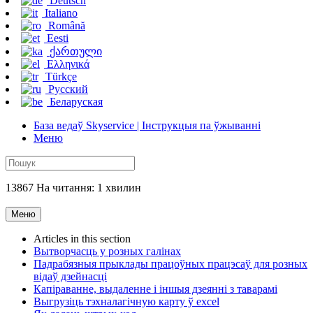
Deutsch
Italiano
Română
Eesti
ქართული
Ελληνικά
Türkçe
Русский
Беларуская
База ведаў Skyservice | Інструкцыя па ўжыванні
Меню
13867 На читання: 1 хвилин
Меню
Articles in this section
Вытворчасць у розных галінах
Падрабязныя прыклады працоўных працэсаў для розных
відаў дзейнасці
Капіраванне, выдаленне і іншыя дзеянні з таварамі
Выгрузіць тэхналагічную карту ў excel