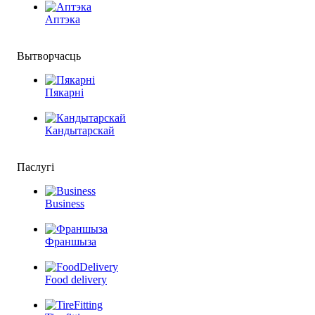
Аптэка
Вытворчасць
Пякарні
Кандытарскай
Паслугі
Business
Франшыза
Food delivery