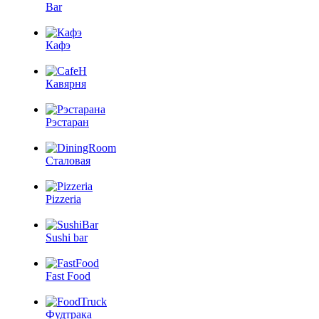
Bar
Кафэ
Кавярня
Рэстаран
Сталовая
Pizzeria
Sushi bar
Fast Food
Фудтрака