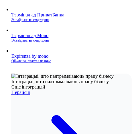
Тэрмінал ад ПриватБанка
Эквайрынг на смартфоне
Тэрмінал ад Mono
Эквайрынг на смартфоне
Expirenza by mono
QR‑меню, аплата і чаявые
Інтэграцыі, што падтрымліваюць працу бізнесу
Спіс інтэграцый
Перайсці