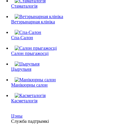
Стаматалогія
Ветэрынарная клініка
Спа-Салон
Салон прыгажосці
Цырульня
Манікюрны салон
Касметалогія
Цэны
Служба падтрымкі