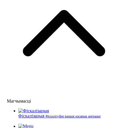
Магчымасці
Фіскалізацыя
Фіскалізуйце вашыя касавыя аперацыі