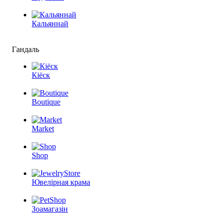
Кальяннай
Гандаль
Кіёск
Boutique
Market
Shop
Ювелірная крама
Зоамагазін