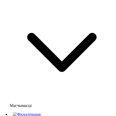
Магчымасці