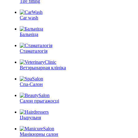
Tire fitting
Car wash
Бальніца
Стаматалогія
Ветэрынарная клініка
Спа-Салон
Салон прыгажосці
Цырульня
Манікюрны салон