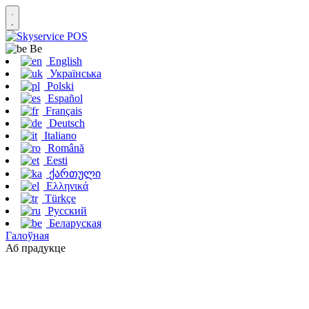
Be
English
Українська
Polski
Español
Français
Deutsch
Italiano
Română
Eesti
ქართული
Ελληνικά
Türkçe
Русский
Беларуская
Галоўная
Аб прадукце