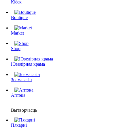
Кіёск
Boutique
Market
Shop
Ювелірная крама
Зоамагазін
Аптэка
Вытворчасць
Пякарні