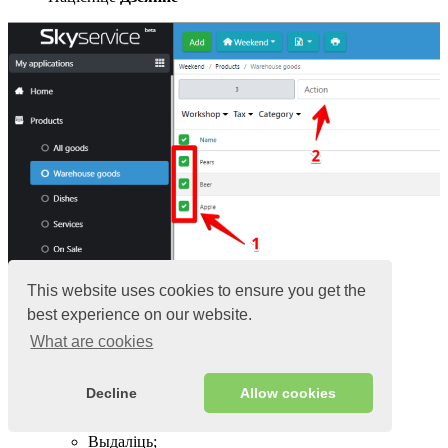
This website uses cookies to ensure you get the
best experience on our website.
У выпадальным спісе
абярыце
адно з
дзеянняў
:
Выстаўлены на продаж;
What are cookies
Зняць з продажу;
Змяніць катэгорыю;
Зменіце майстэрню;
Decline
Allow cookies
Змена падатку;
Капіяваць;
Выдаліць;