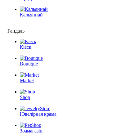
Кальяннай
Гандаль
Кіёск
Boutique
Market
Shop
Ювелірная крама
Зоамагазін