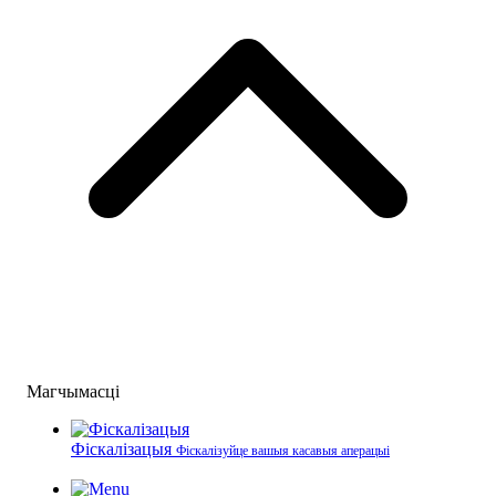
Магчымасці
Фіскалізацыя
Фіскалізуйце вашыя касавыя аперацыі