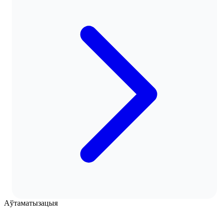
Аўтаматызацыя