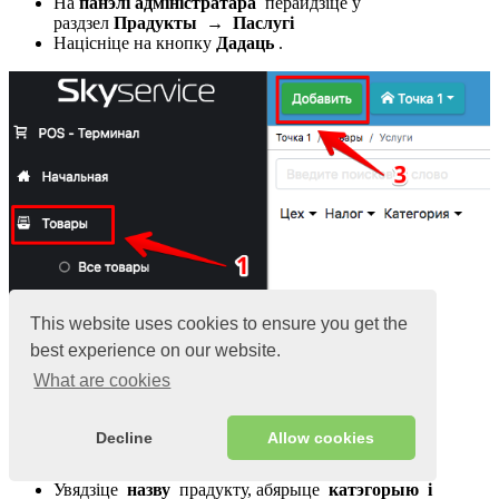
На
панэлі адміністратара
перайдзіце ў
раздзел
Прадукты
→
Паслугі
Націсніце на кнопку
Дадаць
.
This website uses cookies to ensure you get the
best experience on our website.
What are cookies
Decline
Allow cookies
Увядзіце
назву
прадукту, абярыце
катэгорыю і