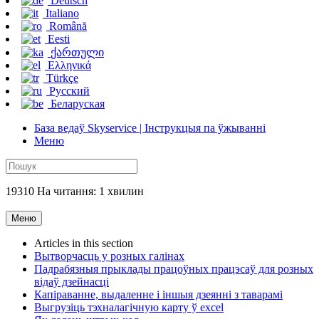
Deutsch
Italiano
Română
Eesti
ქართული
Ελληνικά
Türkçe
Русский
Беларуская
База ведаў Skyservice | Інструкцыя па ўжыванні
Меню
19310 На читання: 1 хвилин
Меню
Articles in this section
Вытворчасць у розных галінах
Падрабязныя прыклады працоўных працэсаў для розных
відаў дзейнасці
Капіраванне, выдаленне і іншыя дзеянні з таварамі
Выгрузіць тэхналагічную карту ў excel