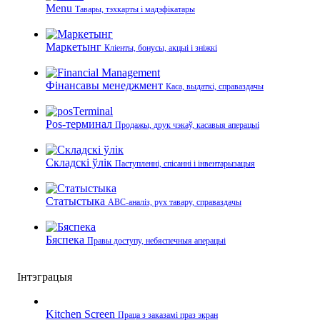
Menu
Тавары, тэхкарты і мадэфікатары
Маркетынг
Кліенты, бонусы, акцыі і зніжкі
Фінансавы менеджмент
Каса, выдаткі, справаздачы
Pos-терминал
Продажы, друк чэкаў, касавыя аперацыі
Складскі ўлік
Паступленні, спісанні і інвентарызацыя
Статыстыка
ABC-аналіз, рух тавару, справаздачы
Бяспека
Правы доступу, небяспечныя аперацыі
Інтэграцыя
Kitchen Screen
Праца з заказамі праз экран