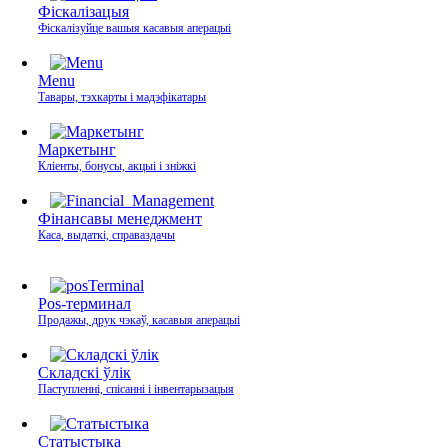
Фіскалізацыя
Фіскалізуйце вашыя касавыя аперацыі
Menu
Тавары, тэхкарты і мадэфікатары
Маркетынг
Кліенты, бонусы, акцыі і зніжкі
Фінансавы менеджмент
Каса, выдаткі, справаздачы
Pos-терминал
Продажы, друк чэкаў, касавыя аперацыі
Складскі ўлік
Паступленні, спісанні і інвентарызацыя
Статыстыка