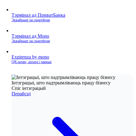
Тэрмінал ад ПриватБанка
Эквайрынг на смартфоне
Тэрмінал ад Mono
Эквайрынг на смартфоне
Expirenza by mono
QR‑меню, аплата і чаявые
Інтэграцыі, што падтрымліваюць працу бізнесу
Спіс інтэграцый
Перайсці