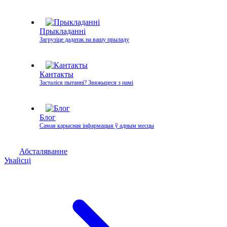
Прыкладанні
Загрузіце дадатак на вашу прыладу
Кантакты
Засталіся пытанні? Звяжыцеся з намі
Блог
Самая карысная інфармацыя ў адным месцы
Абсталяванне
Увайсці