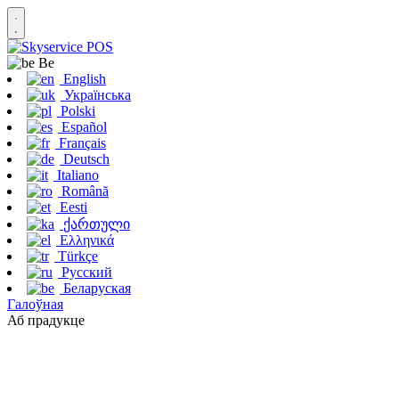
Be
English
Українська
Polski
Español
Français
Deutsch
Italiano
Română
Eesti
ქართული
Ελληνικά
Türkçe
Русский
Беларуская
Галоўная
Аб прадукце