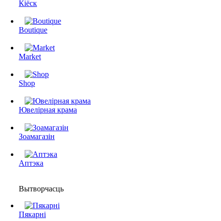
Кіёск
Boutique
Market
Shop
Ювелірная крама
Зоамагазін
Аптэка
Вытворчасць
Пякарні