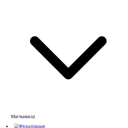
Магчымасці