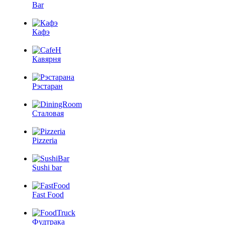
Bar
Кафэ
Кавярня
Рэстаран
Сталовая
Pizzeria
Sushi bar
Fast Food
Фудтрака