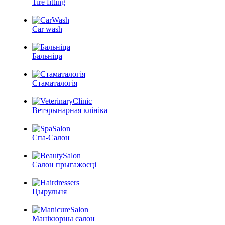
Tire fitting
Car wash
Бальніца
Стаматалогія
Ветэрынарная клініка
Спа-Салон
Салон прыгажосці
Цырульня
Манікюрны салон