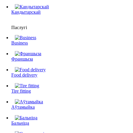
Кандытарскай
Паслугі
Business
Франшыза
Food delivery
Tire fitting
Аўтамыйка
Бальніца