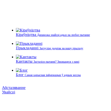
Кіраўніцтва
Дапаможа знайсці адказ на любое пытанне
Прыкладанні
Загрузіце дадатак на вашу прыладу
Кантакты
Засталіся пытанні? Звяжыцеся з намі
Блог
Самая карысная інфармацыя ў адным месцы
Абсталяванне
Увайсці