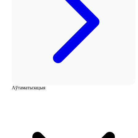
Аўтаматызацыя