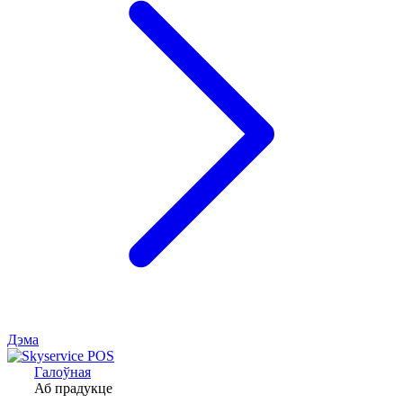
Дэма
Галоўная
Аб прадукце