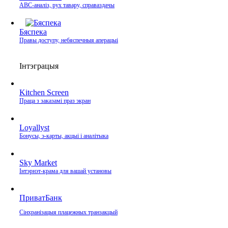
ABC-аналіз, рух тавару, справаздачы
Бяспека
Правы доступу, небяспечныя аперацыі
Інтэграцыя
Kitchen Screen
Праца з заказамі праз экран
Loyallyst
Бонусы, э‑карты, акцыі і аналітыка
Sky Market
Інтэрнэт‑крама для вашай установы
ПриватБанк
Сінхранізацыя плацежных транзакцый