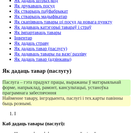
Як дадаць штрых-код
Як друкаваць посуд
Як стварыць паўфабрыкат
Як стварыць мадыфікатар
Як скапіяваць тавары ці посуд да новага пункту
Як дадаваць катэгорыі тавараў і страў
Як імпартаваць тавары
Інвентар
Як дадаць страву
Як дадаць тавар (паслугу)
Як дадаваць тавары па вазе/ разліву
Як дадаць тавар (адзінкавы)
Як дадаць тавар (паслугу)
Паслуга – гэта прадукт працы, выражаны ў матэрыяльнай
форме, напрыклад, рамонт, кансультацыі, устаноўка
праграмнага забеспячэння
Найменне тавару, інгрэдыента, паслугі і тех.карты павінны
быць рознымі.
I
Каб дадаць тавары (паслугі):