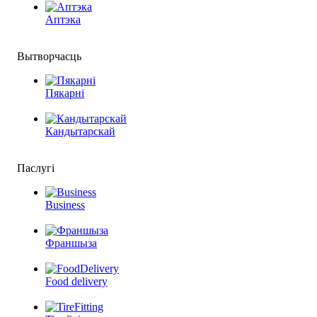
Аптэка
Вытворчасць
Пякарні
Кандытарскай
Паслугі
Business
Франшыза
Food delivery