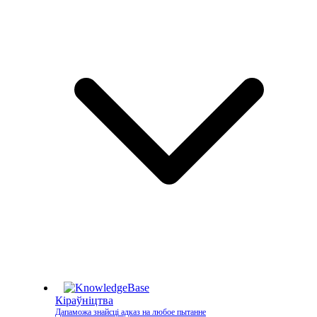
Кіраўніцтва
Дапаможа знайсці адказ на любое пытанне