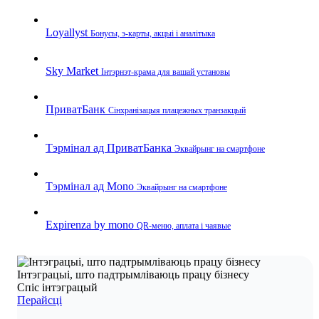
Loyallyst
Бонусы, э‑карты, акцыі і аналітыка
Sky Market
Інтэрнэт‑крама для вашай установы
ПриватБанк
Сінхранізацыя плацежных транзакцый
Тэрмінал ад ПриватБанка
Эквайрынг на смартфоне
Тэрмінал ад Mono
Эквайрынг на смартфоне
Expirenza by mono
QR‑меню, аплата і чаявые
Інтэграцыі, што падтрымліваюць працу бізнесу
Спіс інтэграцый
Перайсці