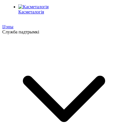
Касметалогія
Цэны
Служба падтрымкі