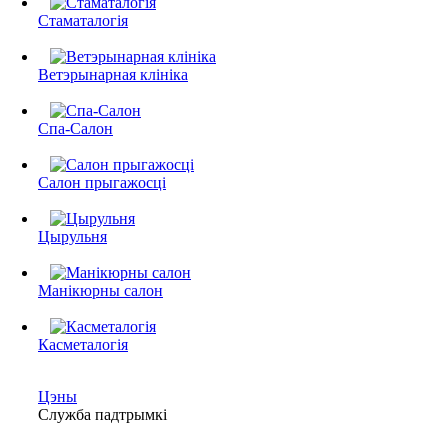
Стаматалогія
Ветэрынарная клініка
Спа-Салон
Салон прыгажосці
Цырульня
Манікюрны салон
Касметалогія
Цэны
Служба падтрымкі