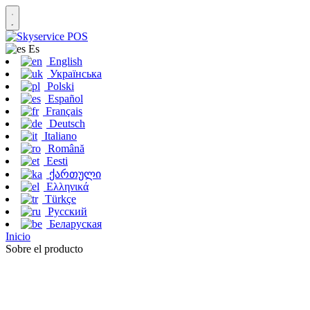
Es
English
Українська
Polski
Español
Français
Deutsch
Italiano
Română
Eesti
ქართული
Ελληνικά
Türkçe
Русский
Беларуская
Inicio
Sobre el producto