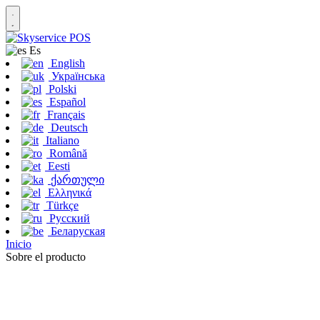
Es
English
Українська
Polski
Español
Français
Deutsch
Italiano
Română
Eesti
ქართული
Ελληνικά
Türkçe
Русский
Беларуская
Inicio
Sobre el producto