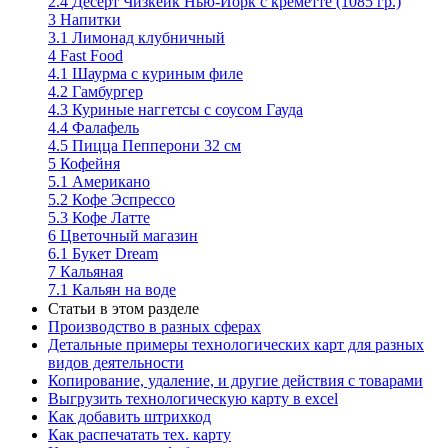
2.4
Десерт Чизкейк Нью-Йорк с креметте (1085 гр.)
3
Напитки
3.1
Лимонад клубничный
4
Fast Food
4.1
Шаурма с куриным филе
4.2
Гамбургер
4.3
Куриные наггетсы с соусом Гауда
4.4
Фалафель
4.5
Пицца Пепперони 32 см
5
Кофейня
5.1
Американо
5.2
Кофе Эспрессо
5.3
Кофе Латте
6
Цветочный магазин
6.1
Букет Dream
7
Кальяная
7.1
Кальян на воде
Статьи в этом разделе
Производство в разных сферах
Детальные примеры технологических карт для разных
видов деятельности
Копирование, удаление, и другие действия с товарами
Выгрузить технологическую карту в excel
Как добавить штрихкод
Как распечатать тех. карту