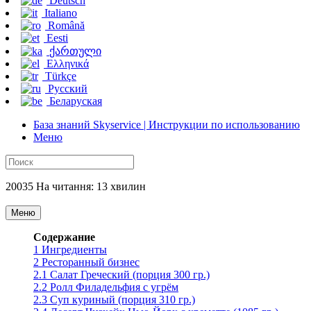
Deutsch
Italiano
Română
Eesti
ქართული
Ελληνικά
Türkçe
Русский
Беларуская
База знаний Skyservice | Инструкции по использованию
Меню
20035 На читання: 13 хвилин
Меню
Содержание
1
Ингредиенты
2
Ресторанный бизнес
2.1
Салат Греческий (порция 300 гр.)
2.2
Ролл Филадельфия с угрём
2.3
Суп куриный (порция 310 гр.)