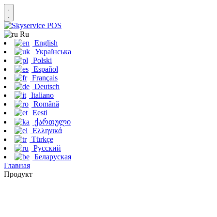
Ru
English
Українська
Polski
Español
Français
Deutsch
Italiano
Română
Eesti
ქართული
Ελληνικά
Türkçe
Русский
Беларуская
Главная
Продукт