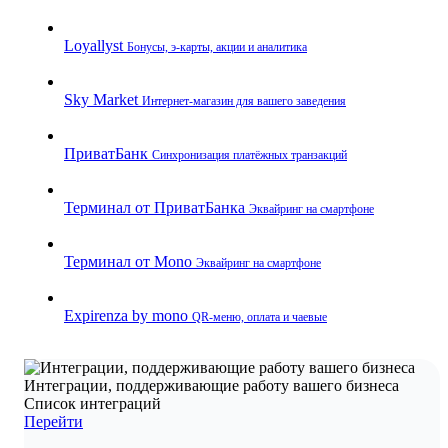
Loyallyst
Бонусы, э‑карты, акции и аналитика
Sky Market
Интернет‑магазин для вашего заведения
ПриватБанк
Синхронизация платёжных транзакций
Терминал от ПриватБанка
Эквайринг на смартфоне
Терминал от Mono
Эквайринг на смартфоне
Expirenza by mono
QR‑меню, оплата и чаевые
Интеграции, поддерживающие работу вашего бизнеса
Список интеграций
Перейти