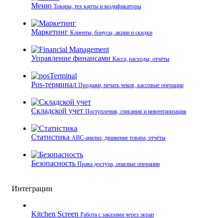
Меню
Товары, тех карты и модификаторы
Маркетинг
Клиенты, бонусы, акции и скидки
Управление финансами
Касса, расходы, отчёты
Pos-терминал
Продажи, печать чеков, кассовые операции
Складской учет
Поступления, списания и инвентаризация
Статистика
ABC-анализ, движение товара, отчёты
Безопасность
Права доступа, опасные операции
Интеграции
Kitchen Screen
Работа с заказами через экран