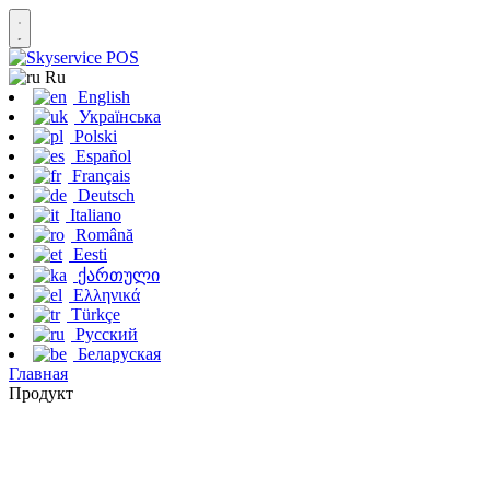
Ru
English
Українська
Polski
Español
Français
Deutsch
Italiano
Română
Eesti
ქართული
Ελληνικά
Türkçe
Русский
Беларуская
Главная
Продукт