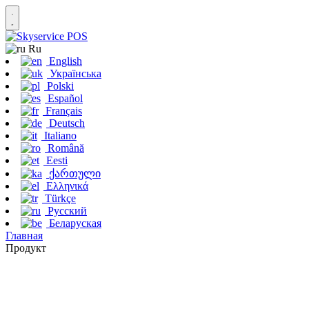
Ru
English
Українська
Polski
Español
Français
Deutsch
Italiano
Română
Eesti
ქართული
Ελληνικά
Türkçe
Русский
Беларуская
Главная
Продукт