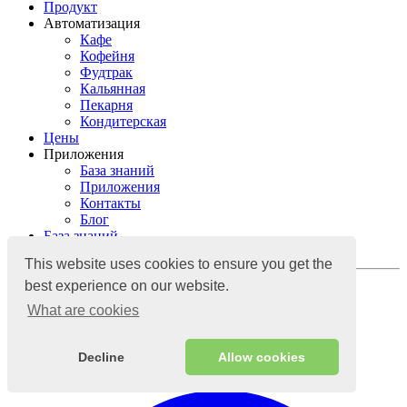
Продукт
Автоматизация
Кафе
Кофейня
Фудтрак
Кальянная
Пекарня
Кондитерская
Цены
Приложения
База знаний
Приложения
Контакты
Блог
База знаний
Контакты
This website uses cookies to ensure you get the
Войти
best experience on our website.
What are cookies
Облачная учётная система
Decline
Allow cookies