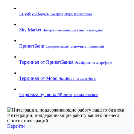
Loyallyst
Бонусы, э‑карты, акции и аналитика
Sky Market
Интернет‑магазин для вашего заведения
ПриватБанк
Синхронизация платёжных транзакций
Терминал от ПриватБанка
Эквайринг на смартфоне
Терминал от Mono
Эквайринг на смартфоне
Expirenza by mono
QR‑меню, оплата и чаевые
Интеграции, поддерживающие работу вашего бизнеса
Список интеграций
Перейти