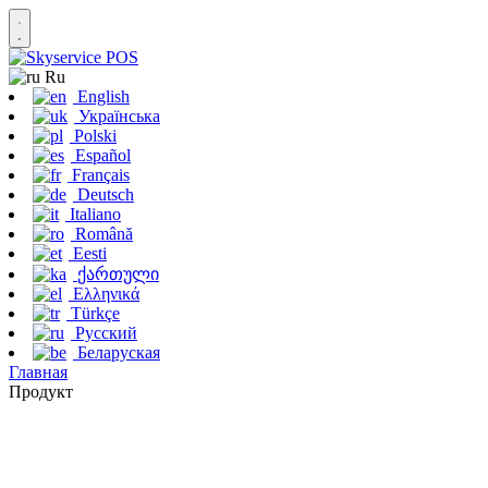
Ru
English
Українська
Polski
Español
Français
Deutsch
Italiano
Română
Eesti
ქართული
Ελληνικά
Türkçe
Русский
Беларуская
Главная
Продукт