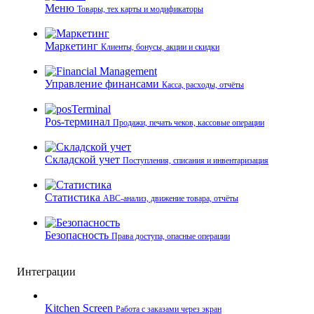
Меню
Товары, тех карты и модификаторы
Маркетинг
Клиенты, бонусы, акции и скидки
Управление финансами
Касса, расходы, отчёты
Pos-терминал
Продажи, печать чеков, кассовые операции
Складской учет
Поступления, списания и инвентаризация
Статистика
ABC-анализ, движение товара, отчёты
Безопасность
Права доступа, опасные операции
Интеграции
Kitchen Screen
Работа с заказами через экран