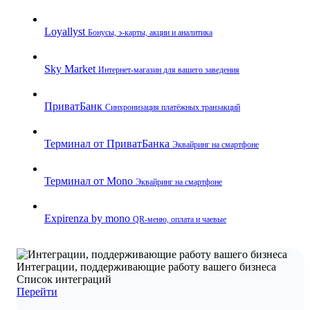
Loyallyst
Бонусы, э‑карты, акции и аналитика
Sky Market
Интернет‑магазин для вашего заведения
ПриватБанк
Синхронизация платёжных транзакций
Терминал от ПриватБанка
Эквайринг на смартфоне
Терминал от Mono
Эквайринг на смартфоне
Expirenza by mono
QR‑меню, оплата и чаевые
Интеграции, поддерживающие работу вашего бизнеса
Список интеграций
Перейти