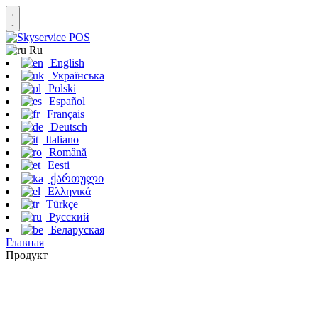
Ru
English
Українська
Polski
Español
Français
Deutsch
Italiano
Română
Eesti
ქართული
Ελληνικά
Türkçe
Русский
Беларуская
Главная
Продукт