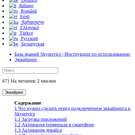
Deutsch
Italiano
Română
Eesti
ქართული
Ελληνικά
Türkçe
Русский
Беларуская
База знаний Skyservice | Инструкции по использованию
Эквайринг
671 На читання: 2 хвилин
Эквайринг
Содержание
1
Что нужно сделать перед подключением эквайринга к
Skyservice
1.1
Загрузка приложений
1.2
Активация терминала в смартфоне
1.3
Активация девайса