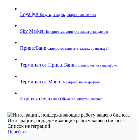
Loyallyst
Бонусы, э‑карты, акции и аналитика
Sky Market
Интернет‑магазин для вашего заведения
ПриватБанк
Синхронизация платёжных транзакций
Терминал от ПриватБанка
Эквайринг на смартфоне
Терминал от Mono
Эквайринг на смартфоне
Expirenza by mono
QR‑меню, оплата и чаевые
Интеграции, поддерживающие работу вашего бизнеса
Список интеграций
Перейти