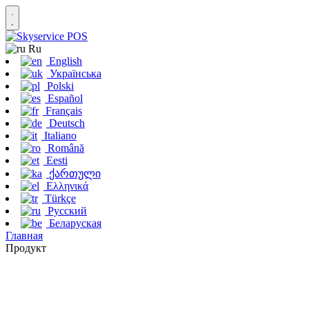
Ru
English
Українська
Polski
Español
Français
Deutsch
Italiano
Română
Eesti
ქართული
Ελληνικά
Türkçe
Русский
Беларуская
Главная
Продукт