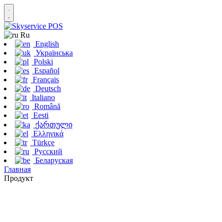
Ru
English
Українська
Polski
Español
Français
Deutsch
Italiano
Română
Eesti
ქართული
Ελληνικά
Türkçe
Русский
Беларуская
Главная
Продукт