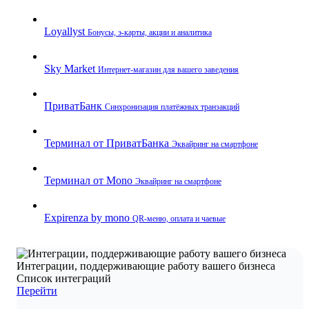
Loyallyst
Бонусы, э‑карты, акции и аналитика
Sky Market
Интернет‑магазин для вашего заведения
ПриватБанк
Синхронизация платёжных транзакций
Терминал от ПриватБанка
Эквайринг на смартфоне
Терминал от Mono
Эквайринг на смартфоне
Expirenza by mono
QR‑меню, оплата и чаевые
Интеграции, поддерживающие работу вашего бизнеса
Список интеграций
Перейти