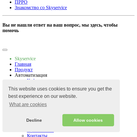
ПРРО
Знакомство со Skyservice
Вы не нашли ответ на ваш вопрос, мы здесь, чтобы
помочь
Напишите нам
Skyservice
Главная
Продукт
Автоматизация
Кафе
Кофейня
This website uses cookies to ensure you get the
Фудтрак
best experience on our website.
Кальянная
Пекарня
What are cookies
Кондитерская
Цены
Приложения
Decline
Allow cookies
База знаний
Приложения
Контакты