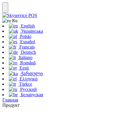
Ru
English
Українська
Polski
Español
Français
Deutsch
Italiano
Română
Eesti
ქართული
Ελληνικά
Türkçe
Русский
Беларуская
Главная
Продукт